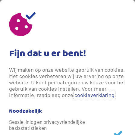
09-09-2025 11:51
- 11 maanden geleden bijgewerkt.
Living Lab Strategisch Hart: wat,
waarom en hoe?
Fijn dat u er bent!
‘Binnen het project Living Lab Strategisch Hart (LLSH)
Wij maken op onze website gebruik van cookies.
werken we aan het drinkwaterconcept van de toekomst.’
Met cookies verbeteren wij uw ervaring op onze
Een zin die je vast weleens hebt gehoord. Maar wat houdt
website. U kunt per categorie uw keuze voor het
dat nou écht in? Aan het woord: Eric van der Kooij en Tom
gebruik van cookies instellen. Voor meer
informatie, raadpleeg onze
cookieverklaring
.
Melis, projectleiders van LLSH. Over bijzondere
samenwerkingen en stevige uitdagingen. Maar vooral het
Noodzakelijk
grotere doel dat ons allemaal verbindt: drinkwater voor
later.
Sessie, inlog en privacyvriendelijke
basisstatistieken