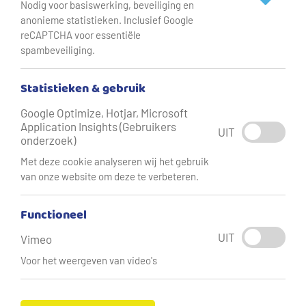
Nodig voor basiswerking, beveiliging en
‘
In
2030 geen water meer uit de kraan’ of ‘Zorgen over
anonieme statistieken. Inclusief Google
drinkwater’. Bezoek een willekeurige nieuwssite en je
reCAPTCHA voor essentiële
leest er verontrustende headlines. Terecht? Vraag je het
spambeveiliging.
Eric en Tom, dan is het antwoord ‘zeker’. Is er alleen maar
slecht nieuws? Zeker niet! In het project Living Lab
Statistieken & gebruik
Strategisch Hart werken de slimste koppen uit de markt
Google Optimize, Hotjar, Microsoft
samen met bevlogen collega’s van Vitens aan het
Application Insights (Gebruikers
UIT
onderzoek)
drinkwaterconcept van de toekomst.
Met deze cookie analyseren wij het gebruik
van onze website om deze te verbeteren.
Functioneel
UIT
Vimeo
Voor het weergeven van video's