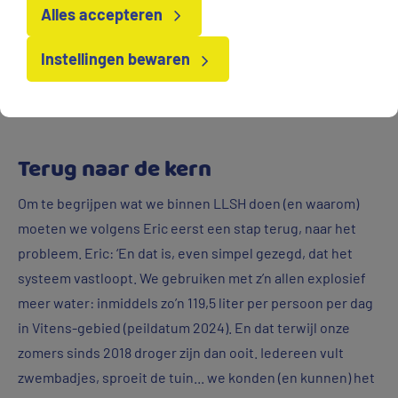
Alles accepteren
Instellingen bewaren
Eric van der Kooij en Tom Melis
Terug naar de kern
Om te begrijpen wat we binnen LLSH doen (en waarom)
moeten we volgens Eric eerst een stap terug, naar het
probleem. Eric: ‘En dat is, even simpel gezegd, dat het
systeem vastloopt. We gebruiken met z’n allen explosief
meer water: inmiddels zo’n 119,5 liter per persoon per dag
in Vitens-gebied (peildatum 2024). En dat terwijl onze
zomers sinds 2018 droger zijn dan ooit. Iedereen vult
zwembadjes, sproeit de tuin... we konden (en kunnen) het