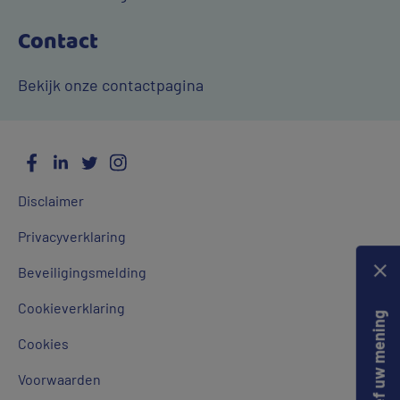
Contact
Bekijk onze contactpagina
Facebook
LinkedIn
Twitter
Instagram
Social
Algemene
Media
Disclaimer
links
Privacyverklaring
Beveiligingsmelding
Cookieverklaring
Geef uw mening
Cookies
Voorwaarden