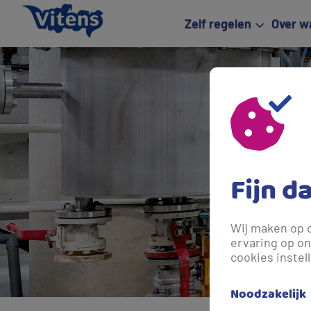
Zelf regelen
Over w
Fijn d
Wij maken op 
ervaring op on
cookies instel
Noodzakelijk