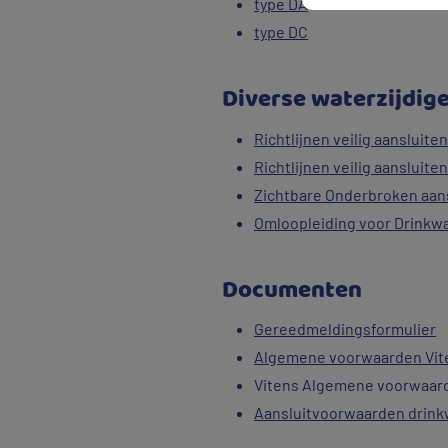
type DA
type DC
Diverse waterzijdig
Richtlijnen veilig aansluit
Richtlijnen veilig aansluit
Zichtbare Onderbroken aans
Omloopleiding voor Drinkwa
Documenten
Gereedmeldingsformulier
Algemene voorwaarden Vite
Vitens Algemene voorwaar
Aansluitvoorwaarden drink