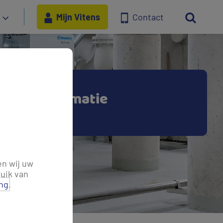
Mijn Vitens
Contact
sche informatie
en wij uw
uik van
ing
.