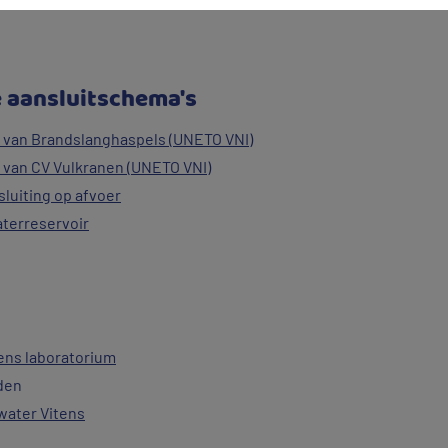
e aansluitschema's
en van Brandslanghaspels (UNETO VNI)
en van CV Vulkranen (UNETO VNI)
luiting op afvoer
terreservoir
ns laboratorium
den
water Vitens