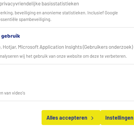
 privacyvriendelijke basisstatistieken
oriumdiensten
Technische informatie
erking, beveiliging en anonieme statistieken. Inclusief Google
ssentiële spambeveiliging.
rmatie
& gebruik
eningen en schema's van beveiligingstoestellen in de drinkwateri
 Hotjar, Microsoft Application Insights (Gebruikers onderzoek)
len
nalyseren wij het gebruik van onze website om deze te verbeteren.
n van video's
Alles accepteren
Instellinge