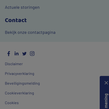
Actuele storingen
Contact
Bekijk onze contactpagina
Facebook
LinkedIn
Twitter
Instagram
Social
Algemene
Media
Disclaimer
links
Privacyverklaring
Beveiligingsmelding
Cookieverklaring
Cookies