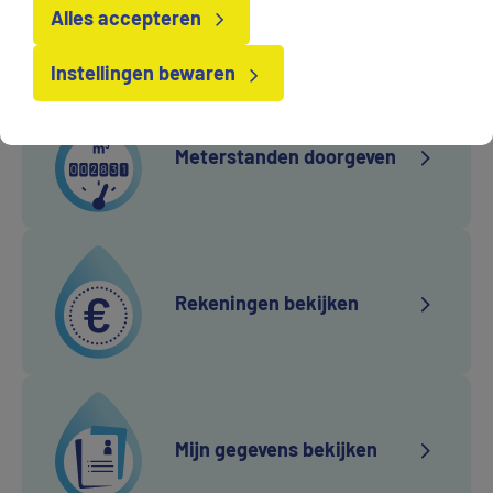
Verhuizen en opzeggen
Alles accepteren
Instellingen bewaren
Meterstanden doorgeven
Rekeningen bekijken
Mijn gegevens bekijken