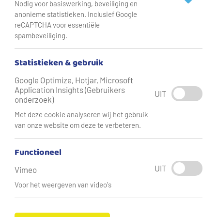
Nodig voor basiswerking, beveiliging en
anonieme statistieken. Inclusief Google
reCAPTCHA voor essentiële
spambeveiliging.
Statistieken & gebruik
Water besparen
Google Optimize, Hotjar, Microsoft
Application Insights (Gebruikers
UIT
Wijs met drinkwater in en om het
onderzoek)
huis
Met deze cookie analyseren wij het gebruik
van onze website om deze te verbeteren.
Alle waterbespaartips
Functioneel
UIT
Vimeo
Voor het weergeven van video's
Prominente
ingangen