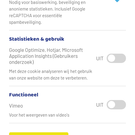
Nodig voor basiswerking, beveiliging en
anonieme statistieken. Inclusief Google
reCAPTCHA voor essentiële
Legionellapreventie
spambeveiliging.
In drinkwaterinstallaties moet de aangroei van legionella
Statistieken & gebruik
en daarmee het risico voor de gebruiker tot een minimum
Google Optimize, Hotjar, Microsoft
worden beperkt. Mede daarom moeten
Application Insights (Gebruikers
UIT
drinkwaterinstallaties volgens de daarvoor geldende
onderzoek)
regels worden aangelegd, onderhouden en beheerd.
Met deze cookie analyseren wij het gebruik
van onze website om deze te verbeteren.
Wat is legionella (pneumophila)?
Functioneel
Legionella pneumophila is een bacterie uit de Legionella-
UIT
Vimeo
groep die de veteranenziekte of legionellagriep
Voor het weergeven van video's
veroorzaakt. De ziekte (ook wel Legionellose genoemd)
kan ontstaan wanneer mensen de bacterie via kleine
waterdruppeltjes (aerosolen) inademen. Dit kan