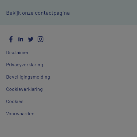
Bekijk onze contactpagina
Facebook
LinkedIn
Twitter
Instagram
Social
Algemene
Media
Disclaimer
links
Privacyverklaring
Beveiligingsmelding
Cookieverklaring
Cookies
Voorwaarden