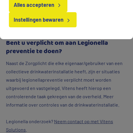
Alles accepteren
bijvoorbeeld vanuit een douchekop of via een sproei-
installatie. De ziekte is een chronische longaandoening
Instellingen bewaren
met mogelijk dodelijke afloop.
Bent u verplicht om aan Legionella
preventie te doen?
Naast de Zorgplicht die elke eigenaar/gebruiker van een
collectieve drinkwaterinstallatie heeft, zijn er situaties
waarbij legionellapreventie verplicht moet worden
uitgevoerd en vastgelegd. Vitens heeft hierop een
controlerende taak gekregen van de overheid. Meer
informatie over controles van de drinkwaterinstallatie.
Legionella onderzoek?
Neem contact op met Vitens
Solutions
.