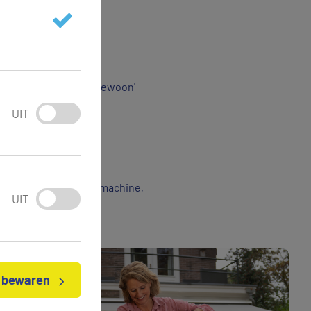
 De rest spoelen we 'gewoon'
UIT
d)
Douche, WC, Tuin, Wasmachine,
UIT
ie bij u passen.
n bewaren