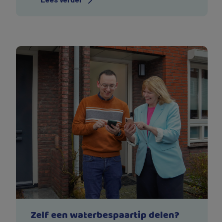
zijn de Vitens wijs met drinkwater-tips
waarmee u meteen veel water bespaart met
de afwasmachine.
Zelf een waterbespaartip delen?