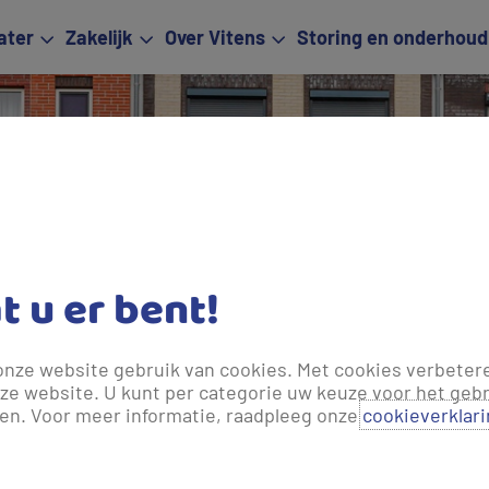
ater
Zakelijk
Over Vitens
Storing en onderhoud
Water
Wijs me
at u er bent!
onze website gebruik van cookies. Met cookies verbeter
ze website. U kunt per categorie uw keuze voor het gebr
len. Voor meer informatie, raadpleeg onze
cookieverklar