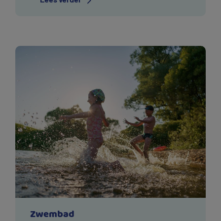
drinkwater-tips waarmee u meteen veel water
bespaart in de WC.
Zwembad