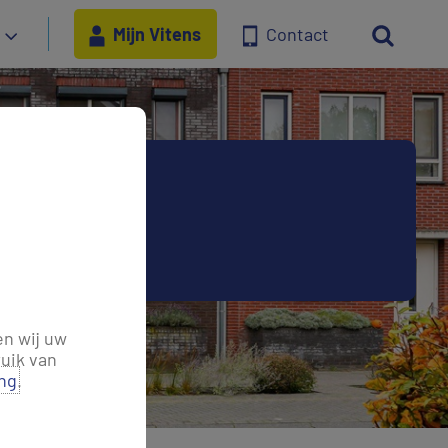
Mijn Vitens
Contact
 besparen
t drinkwater
en wij uw
uik van
ing
.