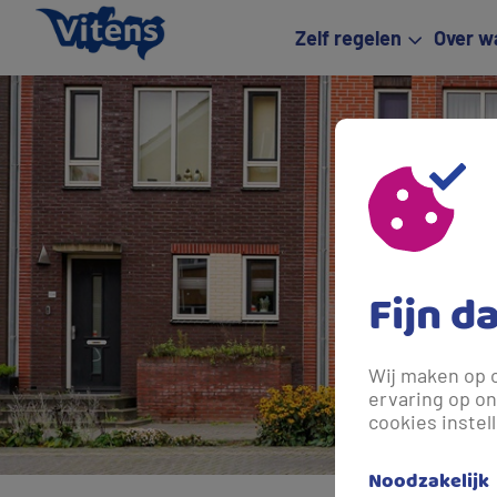
Zelf regelen
Over w
Fijn d
Wij maken op 
ervaring op on
cookies instel
Noodzakelijk