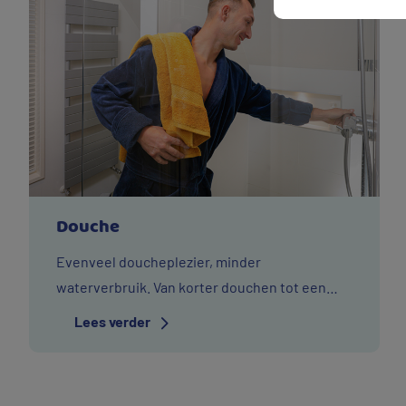
Douche
Evenveel doucheplezier, minder
waterverbruik. Van korter douchen tot een
waterbesparende douchekop gebruiken. Dit
Lees verder
zijn de Vitens wijs met drinkwater-tips
waarmee u meteen veel water bespaart.