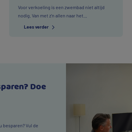
Voor verkoeling is een zwembad niet altijd
nodig. Van met z’n allen naar het
openluchtzwembad tot knikkers opvissen met
Lees verder
je tenen. Dit zijn de Vitens wijs met
drinkwater-tips waarmee u meteen veel water
bespaart.
sparen? Doe
 u besparen? Vul de