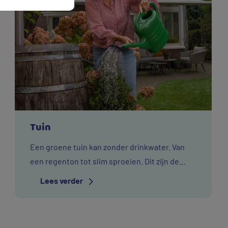
Tuin
Een groene tuin kan zonder drinkwater. Van
een regenton tot slim sproeien. Dit zijn de
Vitens wijs met drinkwater-tips waarmee u
Lees verder
meteen veel water bespaart in de tuin.