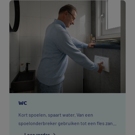
WC
Kort spoelen, spaart water. Van een
spoelonderbreker gebruiken tot een fles zand
in de stortbak leggen. Dit zijn de wijs met
Lees verder