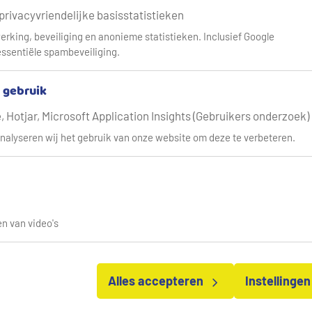
Water besparen
 privacyvriendelijke basisstatistieken
erking, beveiliging en anonieme statistieken. Inclusief Google
 drinkwater van morgen
ssentiële spambeveiliging.
iter per persoon per dag
. Daarvan drinken we maximaal 2 liter op.
& gebruik
 en de gootsteen. Maar is dat wel gewoon? Of kan dat slimmer?
 Hotjar, Microsoft Application Insights (Gebruikers onderzoek)
nalyseren wij het gebruik van onze website om deze te verbeteren.
van A(fwasmachine) tot Z(wemba
ter. En dus ook van water besparen. Ontdek het via de buttons 
besparen. Neus vooral lekker rond. Wie weet zitten er tips bij d
n van video's
Alles accepteren
Instellinge