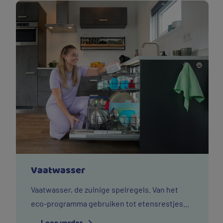
Vaatwasser
Vaatwasser, de zuinige spelregels. Van het
eco-programma gebruiken tot etensrestjes
wegvegen met keukenpapier of bestek. Dit
Lees verder