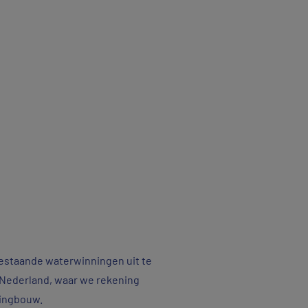
bestaande waterwinningen uit te
e Nederland, waar we rekening
ningbouw.