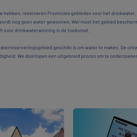
e hebben, reserveren Provincies gebieden voor het drinkwater. 
wordt nog geen water gewonnen. Wel moet het gebied bescher
jft voor drinkwaterwinning in de toekomst.
waterreserveringsgebied geschikt is om water te maken. De ont
uldigheid. We doorlopen een uitgebreid proces om te onderzoeken 
Cookie instellingen
de video te bekijken moet u eerst de cookieinstellingen accepte
Ga naar cookie instellingen