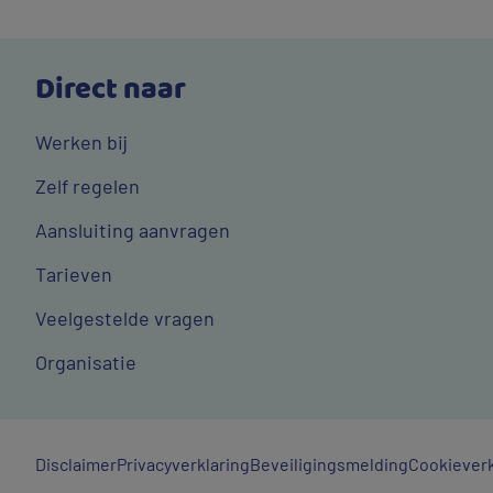
Direct naar
Werken bij
Zelf regelen
Aansluiting aanvragen
Tarieven
Veelgestelde vragen
Organisatie
Algemene
Disclaimer
Privacyverklaring
Beveiligingsmelding
Cookieverk
links