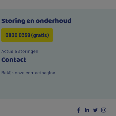
Storing en onderhoud
0800 0359 (gratis)
Actuele storingen
Contact
Bekijk onze contactpagina
Social
Facebook
LinkedIn
Twitter
Ins