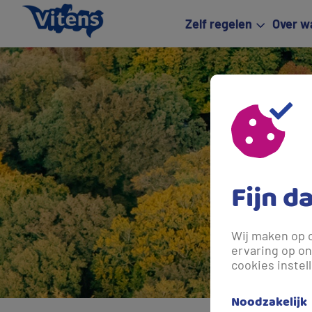
Zelf regelen
Over w
Fijn d
Wij maken op 
ervaring op on
cookies instel
Noodzakelijk