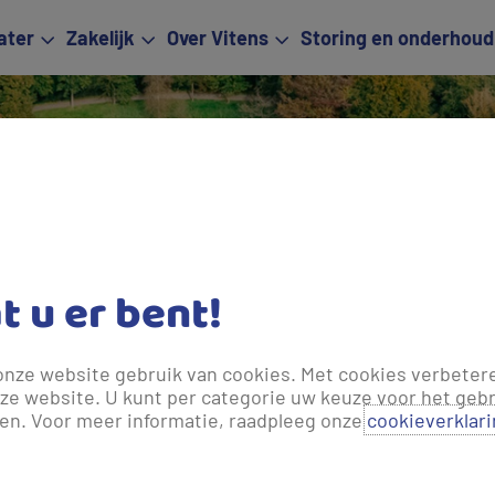
ater
Zakelijk
Over Vitens
Storing en onderhoud
Viten
at u er bent!
onze website gebruik van cookies. Met cookies verbeter
ze website. U kunt per categorie uw keuze voor het gebr
len. Voor meer informatie, raadpleeg onze
cookieverklar