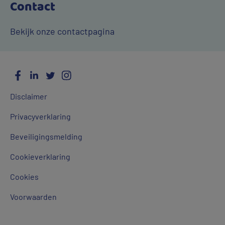
Contact
Bekijk onze contactpagina
Facebook
LinkedIn
Twitter
Instagram
Social
Algemene
Media
Disclaimer
links
Privacyverklaring
Beveiligingsmelding
Cookieverklaring
Geef 
Cookies
Voorwaarden