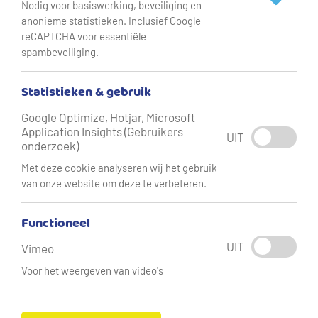
Nodig voor basiswerking, beveiliging en
anonieme statistieken. Inclusief Google
reCAPTCHA voor essentiële
VEI
spambeveiliging.
Vitens heeft een schat aan waterkennis in huis. Via VEI
Statistieken & gebruik
brengen we deze kennis en kunde naar landen in de
Google Optimize, Hotjar, Microsoft
wereld waar drinkwater geen vanzelfsprekendheid is.
Application Insights (Gebruikers
UIT
Onze collega-waterbedrijven Evides, Waterbedrijf
onderzoek)
Groningen, Brabant Water, WLN en
Met deze cookie analyseren wij het gebruik
Waterleidingmaatschappij Limburg doen ook mee.
van onze website om deze te verbeteren.
Functioneel
UIT
Vimeo
Voor het weergeven van video's