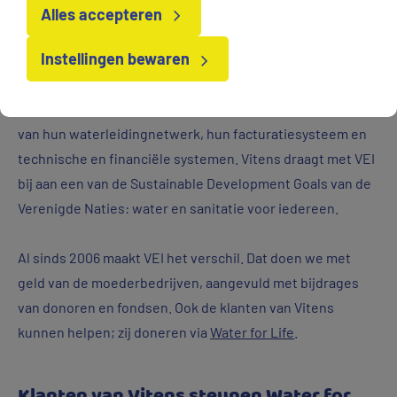
Alles accepteren
Instellingen bewaren
Onze eigen medewerkers worden uitgezonden naar
bijvoorbeeld Mozambique, Kenia en Bangladesh. Daar
helpen ze lokale drinkwaterbedrijven bij het verbeteren
van hun waterleidingnetwerk, hun facturatiesysteem en
technische en financiële systemen. Vitens draagt met VEI
bij aan een van de Sustainable Development Goals van de
Verenigde Naties: water en sanitatie voor iedereen.
Al sinds 2006 maakt VEI het verschil. Dat doen we met
geld van de moederbedrijven, aangevuld met bijdrages
van donoren en fondsen. Ook de klanten van Vitens
kunnen helpen; zij doneren via
Water for Life
.
Klanten van Vitens steunen Water for