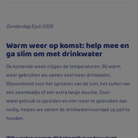
laag.
Vitens, legt uit hoe het zit.
Is
dat
Donderdag 8 juli 2026
een
probleem
Warm weer op komst: help mee en
voor
ga slim om met drinkwater
het
De komende week stijgen de temperaturen. Bij warm
drinkwater?
weer gebruiken we samen veel meer drinkwater.
Bijvoorbeeld voor het sproeien van de tuin, het vullen van
een zwembadje of een extra lange douche. Door
watergebruik te spreiden en niet meer te gebruiken dan
nodig, helpen we samen de drinkwatervoorraad op peil te
houden.
Wilt u weten waarom dit belangrijk is en hoe u kunt