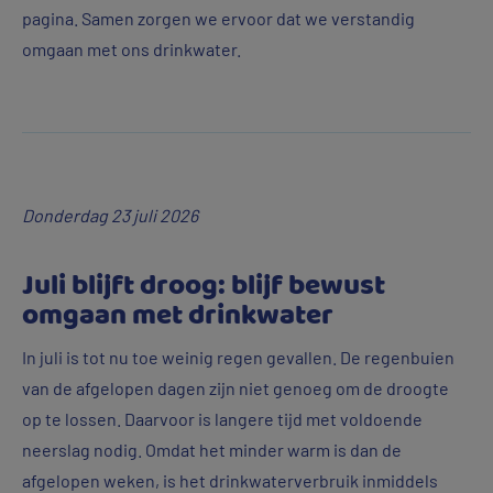
pagina. Samen zorgen we ervoor dat we verstandig
er
omgaan met ons drinkwater.
voor
ons
een
drukke
tijd
aan’
Donderdag 23 juli 2026
Juli blijft droog: blijf bewust
omgaan met drinkwater
In juli is tot nu toe weinig regen gevallen. De regenbuien
van de afgelopen dagen zijn niet genoeg om de droogte
op te lossen. Daarvoor is langere tijd met voldoende
neerslag nodig. Omdat het minder warm is dan de
afgelopen weken, is het drinkwaterverbruik inmiddels