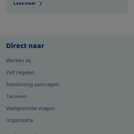
Over
tijd warm en droog is. Het gaat dan om de
Lees meer
Drinkwater
gemeenten Dinkelland, Losser, Oldenzaal en
Noordoost-
Tubbergen.
Twente
Direct naar
Werken bij
Zelf regelen
Aansluiting aanvragen
Tarieven
Veelgestelde vragen
Organisatie