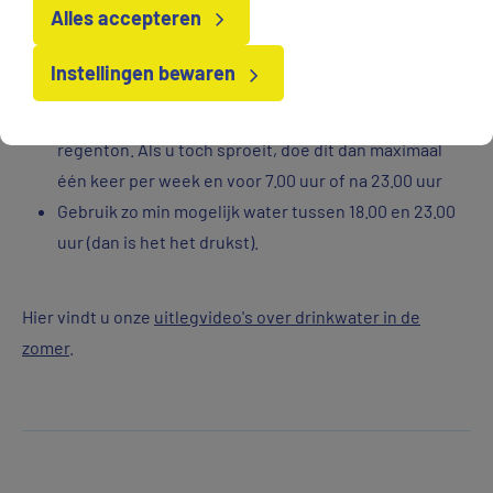
Alles accepteren
Vul het zwembadje niet opnieuw. Dek het af en houd
het schoon. Tip: ga naar natuurwater of een
Instellingen bewaren
openluchtbad. Kijk op
zwemwater.nl
.
Sproei de tuin niet, maar gebruik water uit een
regenton. Als u toch sproeit, doe dit dan maximaal
één keer per week en voor 7.00 uur of na 23.00 uur
Gebruik zo min mogelijk water tussen 18.00 en 23.00
uur (dan is het het drukst).
Hier vindt u onze
uitlegvideo's over drinkwater in de
zomer
.