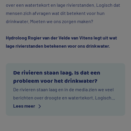
over een watertekort en lage rivierstanden. Logisch dat
mensen zich afvragen wat dit betekent voor hun
drinkwater. Moeten we ons zorgen maken?
Hydroloog Rogier van der Velde van Vitens legt uit wat
lage rivierstanden betekenen voor ons drinkwater.
De rivieren staan laag. Is dat een
probleem voor het drinkwater?
De rivieren staan laag en in de media zien we veel
berichten over droogte en watertekort. Logisch
Over
dat veel mensen zich afvragen wat dat betekent
Lees meer
De
voor hun drinkwater. Moeten we ons zorgen
rivieren
maken? Rogier van der Velde, specialist hydrologie
staan
bij het Centrum Waterexpertise & Innovatie van