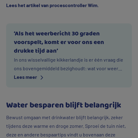
Lees het artikel van procescontroller Wim.
‘Als het weerbericht 30 graden
voorspelt, komt er voor ons een
drukke tijd aan’
In ons wisselvallige kikkerlandje is er één vraag die
ons bovengemiddeld bezighoudt: wat voor weer
Over
wordt het vandaag? Voor procescontroller Wim
Lees meer
‘Als
Okkema houdt deze vraag meer in, dan plannen
het
maken voor in zijn vrije tijd. ‘Als ik de weerman hoor
Water besparen blijft belangrijk
weerbericht
zeggen dat het 30 graden wordt, weet ik dat de
30
turbo erop moet om bij iedereen water uit de kraan
Bewust omgaan met drinkwater blijft belangrijk, zeker
graden
te laten komen.’
tijdens deze warme en droge zomer. Sproei de tuin niet,
voorspelt,
deze en andere bespaartips vindt u bovenaan deze
komt