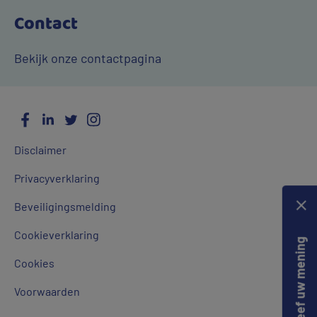
Contact
Bekijk onze contactpagina
Facebook
LinkedIn
Twitter
Instagram
Social
Algemene
Media
Disclaimer
links
Privacyverklaring
Beveiligingsmelding
Cookieverklaring
Geef uw mening
Cookies
Voorwaarden