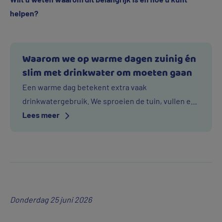
helpen?
Waarom we op warme dagen zuinig én
slim met drinkwater om moeten gaan
Een warme dag betekent extra vaak
drinkwatergebruik. We sproeien de tuin, vullen een
Over
zwembadje of nemen een lange douche. Daardoor
Lees meer
Waarom
stijgt de vraag naar drinkwater flink.
we
op
warme
dagen
zuinig
Donderdag 25 juni 2026
én