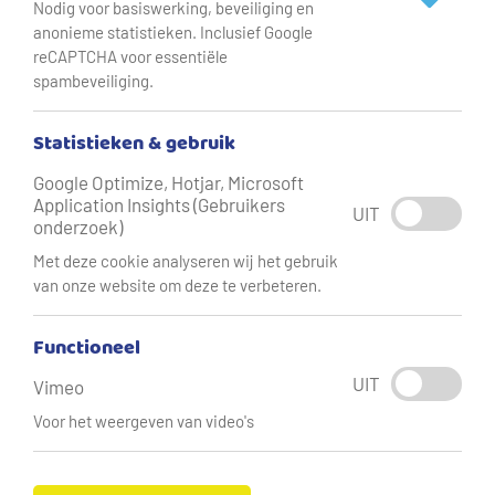
Nodig voor basiswerking, beveiliging en
anonieme statistieken. Inclusief Google
reCAPTCHA voor essentiële
Updates over drinkwater tijdens
spambeveiliging.
warmte en droogte
Statistieken & gebruik
Welkom op het drinkwaterblog. We houden u op de
Google Optimize, Hotjar, Microsoft
hoogte van de drinkwatervoorziening tijdens warme en
Application Insights (Gebruikers
UIT
droge periodes in de provincies Flevoland, Friesland,
onderzoek)
Gelderland, Utrecht en Overijssel. Daarnaast delen we tips
Met deze cookie analyseren wij het gebruik
om drinkwater te besparen.
van onze website om deze te verbeteren.
Functioneel
Wat kunt u doen om drinkwater te
besparen?
UIT
Vimeo
Voor het weergeven van video's
Gebruik drinkwater alleen als het nodig is (blijf wel
genoeg drinken).
Douche maximaal 5 minuten, één keer per dag.