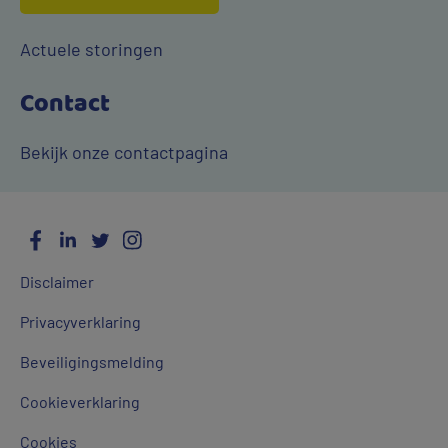
Actuele storingen
Contact
Bekijk onze contactpagina
Facebook
LinkedIn
Twitter
Instagram
Social
Algemene
Media
Disclaimer
links
Privacyverklaring
Beveiligingsmelding
Cookieverklaring
Cookies