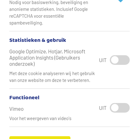
Nodig voor basiswerking, beveiliging en
anonieme statistieken. Inclusief Google
reCAPTCHA voor essentiële
Waterkwaliteit
spambeveiliging.
Kwaliteit van ons drinkwater
Statistieken & gebruik
We willen u graag inzicht geven in de kwaliteit van ons
Google Optimize, Hotjar, Microsoft
drinkwater. De kwaliteit is overal uitstekend, maar de
Application Insights (Gebruikers
UIT
onderzoek)
samenstelling van het water verschilt per gebied. Dat
Met deze cookie analyseren wij het gebruik
komt omdat het grondwater dat wij oppompen overal
van onze website om deze te verbeteren.
verschillend is. Wij zuiveren het water in onze
productiebedrijven en leveren het via een kilometerslang
Functioneel
leidingnetwerk aan onze klanten.
UIT
Vimeo
Via onderstaande links krijgt u meer informatie over de
Voor het weergeven van video's
waterkwaliteit.