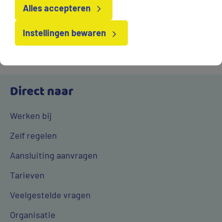
Alles accepteren
opzeggen
Instellingen bewaren
Direct naar
Werken bij
Zelf regelen
Aansluiting aanvragen
Tarieven
Veelgestelde vragen
Organisatie