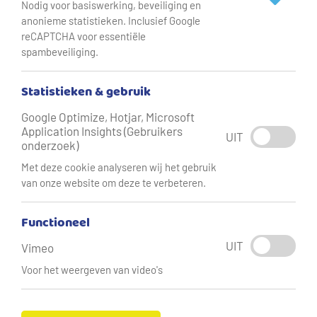
Wat wilt u regelen?
Nodig voor basiswerking, beveiliging en
anonieme statistieken. Inclusief Google
reCAPTCHA voor essentiële
spambeveiliging.
Statistieken & gebruik
Google Optimize, Hotjar, Microsoft
Application Insights (Gebruikers
Adres aanmelden
UIT
onderzoek)
Met deze cookie analyseren wij het gebruik
van onze website om deze te verbeteren.
Functioneel
Adres opzeggen
UIT
Vimeo
Voor het weergeven van video's
Bedrijfspand aanmelden of