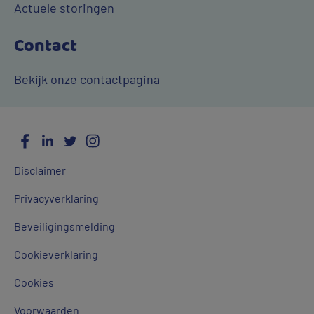
Actuele storingen
Contact
Bekijk onze contactpagina
Facebook
LinkedIn
Twitter
Instagram
Social
Algemene
Media
Disclaimer
links
Privacyverklaring
Beveiligingsmelding
Cookieverklaring
Cookies
Voorwaarden