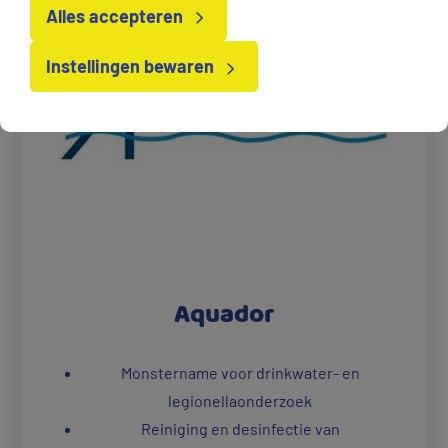
Alles accepteren
Instellingen bewaren
Aquador
Monstername voor drinkwater- en
legionellaonderzoek
Reiniging en desinfectie van