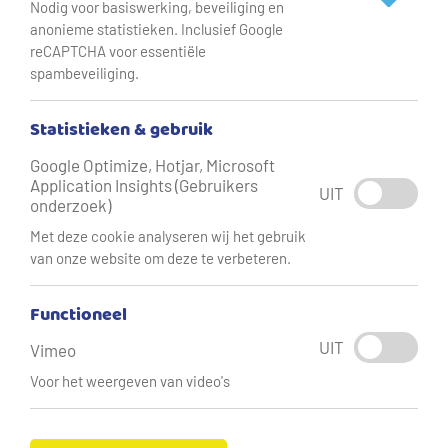
Nodig voor basiswerking, beveiliging en
anonieme statistieken. Inclusief Google
reCAPTCHA voor essentiële
spambeveiliging.
Samen sta je sterker. Vitens Solutions vindt het daarom
belangrijk over een netwerk van partners te beschikken.
Statistieken & gebruik
Dat is niet alleen een voordeel voor ons, maar ook voor de
partners zelf én voor onze klanten.
Google Optimize, Hotjar, Microsoft
Application Insights (Gebruikers
UIT
onderzoek)
Om ook in de toekomst haar leidende positie te behouden
Met deze cookie analyseren wij het gebruik
zijn we altijd geïnteresseerd in nieuwe
van onze website om deze te verbeteren.
samenwerkingsverbanden. Hierbij willen we ons niet
beperken tot de watersector. Juist samenwerking met
Functioneel
bedrijven en organisaties buiten de watersector kan
UIT
Vimeo
leiden tot nieuwe impulsen en uitdagende
Voor het weergeven van video's
ontwikkelingen.