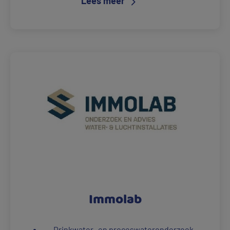
Lees meer
Immolab
Drinkwater- en proceswateronderzoek