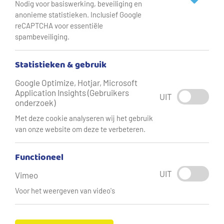
Nodig voor basiswerking, beveiliging en
anonieme statistieken. Inclusief Google
reCAPTCHA voor essentiële
spambeveiliging.
Controle afspraak wijzigen
Statistieken & gebruik
Google Optimize, Hotjar, Microsoft
In de aankondigingsbrief die u van Vitens
Application Insights (Gebruikers
UIT
ontvangt wordt een datum en dagdeel genoemd
onderzoek)
wanneer het controlebezoek is ingepland. U kunt
Met deze cookie analyseren wij het gebruik
deze afspraak wijzigen door in te loggen met de
van onze website om deze te verbeteren.
inlogcode die vermeld staat op de
aankondigingsbrief. Na het kiezen van een
Functioneel
nieuwe controledatum en -tijd ontvangt u per e-
UIT
Vimeo
mail een bevestiging.
Voor het weergeven van video's
Meer informatie over de controle van de
drinkwaterinstallatie vindt u op
infodwi.nl
.