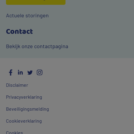
Actuele storingen
Contact
Bekijk onze contactpagina
Facebook
LinkedIn
Twitter
Instagram
Social
Algemene
Media
Disclaimer
links
Privacyverklaring
Beveiligingsmelding
Cookieverklaring
Cookies