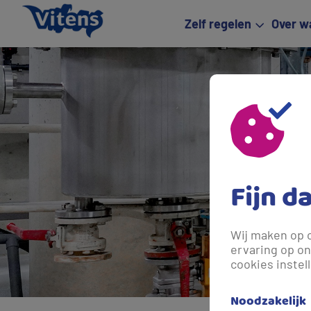
Zelf regelen
Over w
Fijn d
Wij maken op 
ervaring op on
cookies instel
Noodzakelijk