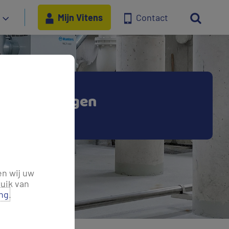
Mijn Vitens
Contact
stelde vragen
en wij uw
uik van
ing
.