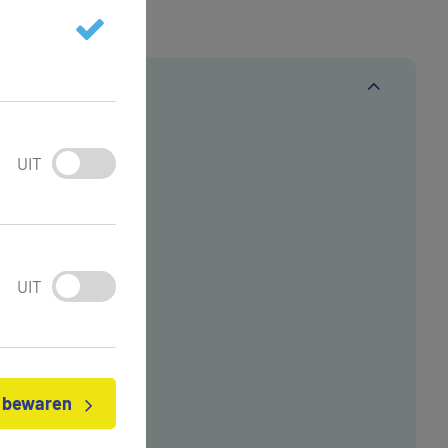
UIT
UIT
n bewaren