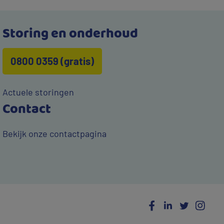
Storing en onderhoud
0800 0359 (gratis)
Actuele storingen
Contact
Bekijk onze contactpagina
Social
Facebook
LinkedIn
Twitter
Ins
Media