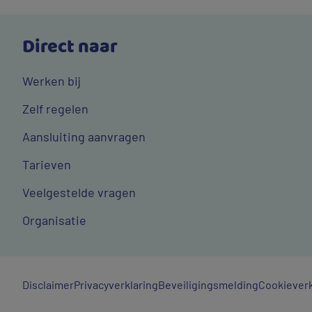
Direct naar
Werken bij
Zelf regelen
Aansluiting aanvragen
Tarieven
Veelgestelde vragen
Organisatie
Algemene
Disclaimer
Privacyverklaring
Beveiligingsmelding
Cookieverk
links