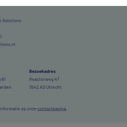
r onderzoek & samenwerking:
s Solutions
0
itens.nl
Bezoekadres
 61
Reactorweg 47
arden
3542 AD Utrecht
 informatie op onze
contactpagina
.