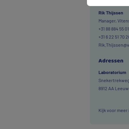
Vragen ove
Rik Thijssen
Manager, Viten
+31 88 884 55 01
+31 6 22 51 70 2
Rik.Thijssen@v
Adressen
Laboratorium
Snekertrekweg
8912 AA Leeuw
Kijk voor meer