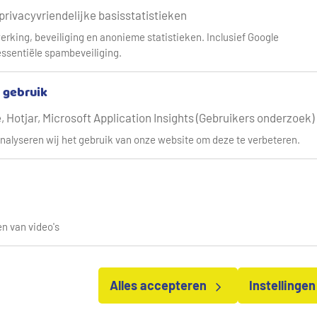
 privacyvriendelijke basisstatistieken
erking, beveiliging en anonieme statistieken. Inclusief Google
ssentiële spambeveiliging.
s Solutions?
& gebruik
n over laboratoriumonderzoek:
 Hotjar, Microsoft Application Insights (Gebruikers onderzoek)
nalyseren wij het gebruik van onze website om deze te verbeteren.
r, Vitens Solutions
4
vitens.nl
orn
n van video's
r, Vitens Solutions
orn@vitens.nl
Alles accepteren
Instellinge