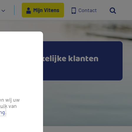
Mijn Vitens
Contact
en voor zakelijke klanten
en wij uw
uik van
ing
.