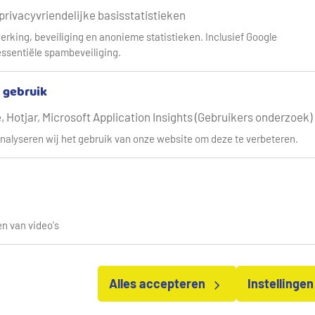
 privacyvriendelijke basisstatistieken
erking, beveiliging en anonieme statistieken. Inclusief Google
ater?
ssentiële spambeveiliging.
t uw bedrijf of organisatie gebruikt. De watermeter houdt bij ho
& gebruik
prijzen worden één keer per jaar vastgesteld. Alle tarieven voor 
 Hotjar, Microsoft Application Insights (Gebruikers onderzoek)
.
nalyseren wij het gebruik van onze website om deze te verbeteren.
 voor consumenten
.
n van video's
Alles accepteren
Instellinge