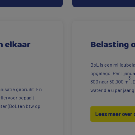
n elkaar
Belasting 
BoL is een milieubel
opgelegd. Per 1 janua
3
300 naar 50.000 m
. 
anisatie gebruikt. En
water die u per jaar g
 Hiervoor bepaalt
ater (BoL) en btw op
Lees meer over