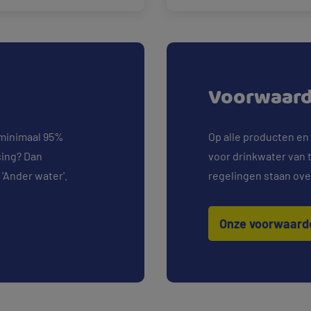
Voorwaar
 minimaal 95%
Op alle producten en
sing? Dan
voor drinkwater van
 'Ander water'.
regelingen staan overz
Onze voorwaar