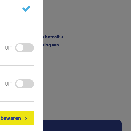
eveel kuub dat is. Ook betaalt u
de aansluiting en levering van
UIT
UIT
n bewaren