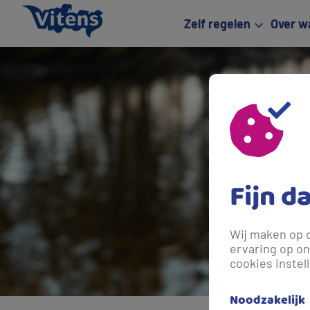
Zelf regelen
Over w
Fijn d
Wij maken op 
ervaring op on
cookies instel
Noodzakelijk