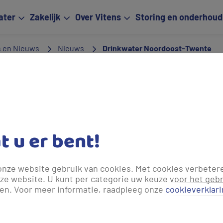
ater
Zakelijk
Over Vitens
Storing en onderhoud
s en Nieuws
Nieuws
Drinkwater Noordoost-Twente
den bijgewerkt.
 water uit de kraan in Noordoost
 zomer tijdelijk minder water uit de kraan komen als het langere
at u er bent!
, Losser, Oldenzaal, Tubbergen en enkele adressen in Almelo e
n het belangrijk om dit nu al te laten weten. Zo weet u wat er aa
onze website gebruik van cookies. Met cookies verbeter
ze website. U kunt per categorie uw keuze voor het gebr
len. Voor meer informatie, raadpleeg onze
cookieverklar