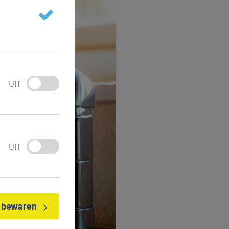
UIT
UIT
n bewaren