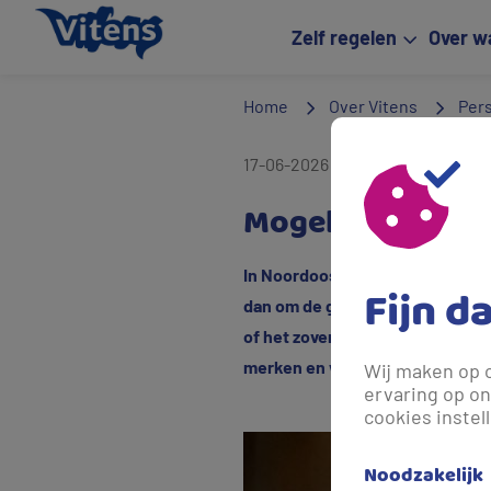
Zelf regelen
Over w
Home
Over Vitens
Per
17-06-2026 06:58
- 1 maand gele
Mogelijk minder
In Noordoost-Twente kan er deze
Fijn d
dan om de gemeenten Dinkelland
of het zover komt, maar we vinde
merken en wat u zelf kunt doen.
Wij maken op 
ervaring op on
cookies instel
Noodzakelijk