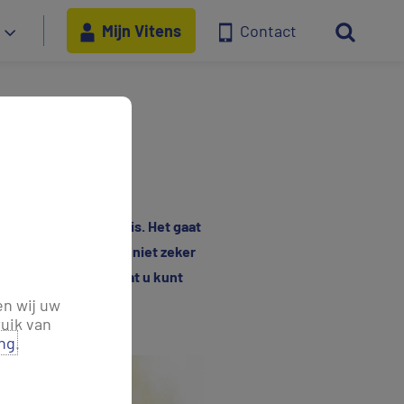
Mijn Vitens
Contact
-Twente
 tijd warm en droog is. Het gaat
n Hengelo. We weten niet zeker
n de hand kan zijn, wat u kunt
en wij uw
uik van
ing
.