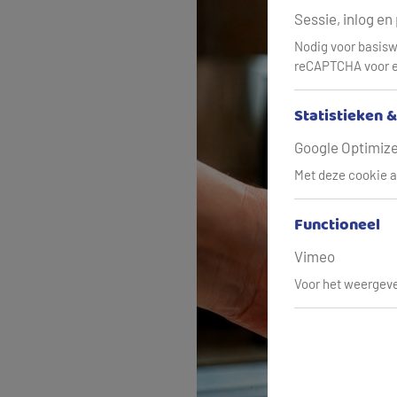
Sessie, inlog en
Nodig voor basisw
reCAPTCHA voor e
Statistieken 
Google Optimize,
Met deze cookie a
Functioneel
Vimeo
Voor het weergeve