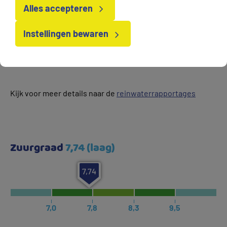
sterk verschillen. Dit komt door bijvoorbeeld door de
Alles accepteren
bodemopbouw, grondwaterstroming en landbouw.
Het kraanwater van Vitens is dan ook echt een
Instellingen bewaren
natuurproduct. Elk water is uniek door de eigen lokale
bodemsamenstelling.
Kijk voor meer details naar de
reinwaterrapportages
Zuurgraad
7,74 (laag)
7,74