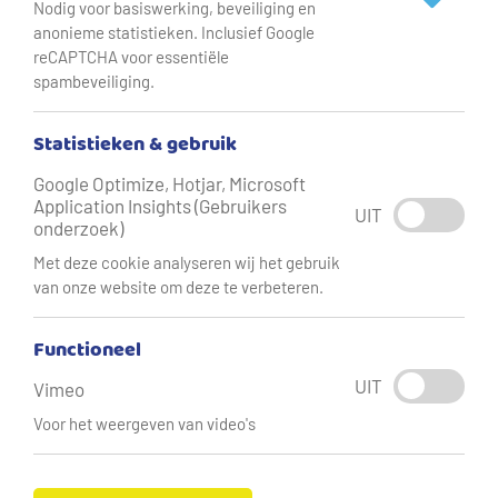
Nodig voor basiswerking, beveiliging en
anonieme statistieken. Inclusief Google
reCAPTCHA voor essentiële
Hardheid
8 °dH (gemiddeld)
spambeveiliging.
8
Statistieken & gebruik
Google Optimize, Hotjar, Microsoft
Application Insights (Gebruikers
UIT
onderzoek)
Met deze cookie analyseren wij het gebruik
van onze website om deze te verbeteren.
Dit watertype is
gemiddeld
.
Functioneel
Hardheid drukken we uit in
Duitse graden hardheid
(ºdH).
UIT
Vimeo
Dit geeft de hoeveelheid kalk en magnesium in water aan.
Voor het weergeven van video's
Hoe meer calcium of magnesium er in het water zit, hoe
harder het water is. De hardheid per productiebedrijf kan