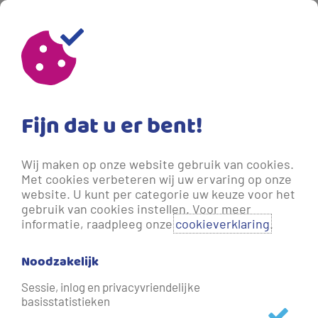
24-06-2026 11:49
- 1 maand geleden bijgewerkt.
Nieuw meetnet laat zien: ondiep
grondwater op veel plekken meer
Fijn dat u er bent!
vervuild dan aangenomen
Wij maken op onze website gebruik van cookies.
Vitens en provincies in verzorgingsgebied publiceren
Met cookies verbeteren wij uw ervaring op onze
resultaten van vijf jaar Early Warning monitoring op
website. U kunt per categorie uw keuze voor het
ondiepe grondwaterlagen
gebruik van cookies instellen. Voor meer
informatie, raadpleeg onze
cookieverklaring
.
Ondiep grondwater is op veel meer plekken vervuild dan
Noodzakelijk
tot nu toe werd aangenomen. Dat blijkt uit vijf jaar meten
in grondwaterbeschermingsgebieden met het nieuwe
Sessie, inlog en privacyvriendelijke
basisstatistieken
Early Warning meetnet. Het nieuwe meetnet is door