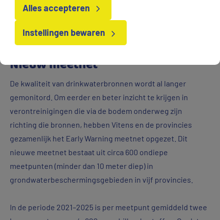
Alles accepteren
Instellingen bewaren
Nieuw meetnet
De kwaliteit van drinkwaterbronnen wordt al langer
gemonitord. Om eerder en beter inzicht te krijgen in
verontreinigingen die via de bodem onderweg zijn
richting die bronnen, hebben Vitens en de provincies
gezamenlijk het Early Warning meetnet opgezet. Dit
nieuwe meetnet bestaat uit circa 600 ondiepe
meetpunten (minder dan 10 meter diep) in
grondwaterbeschermingsgebieden in vijf provincies.
In de periode 2021–2025 is per meetpunt gemiddeld twee