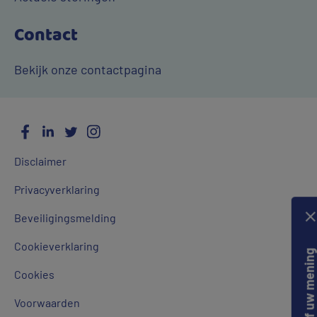
Contact
Bekijk onze contactpagina
Facebook
LinkedIn
Twitter
Instagram
Social
Algemene
Media
Disclaimer
links
Privacyverklaring
Beveiligingsmelding
Cookieverklaring
Geef uw mening
Cookies
Voorwaarden