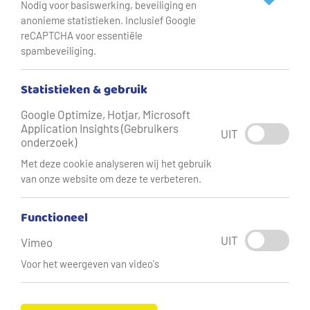
Nodig voor basiswerking, beveiliging en
Vitens, samen met de provincies Fryslân, Overijssel,
anonieme statistieken. Inclusief Google
Gelderland en Utrecht opgezet. In totaal zijn 230 stoffen
reCAPTCHA voor essentiële
aangetroffen die niet in het grondwater thuishoren.
spambeveiliging.
Drinkwater voldoet aan alle normen en is veilig maar
voorkomen dat deze stoffen in de bodem en het
Statistieken & gebruik
grondwater terechtkomen is de enige structurele
Google Optimize, Hotjar, Microsoft
oplossing.
Application Insights (Gebruikers
UIT
onderzoek)
Met deze cookie analyseren wij het gebruik
van onze website om deze te verbeteren.
Functioneel
UIT
Vimeo
Voor het weergeven van video's