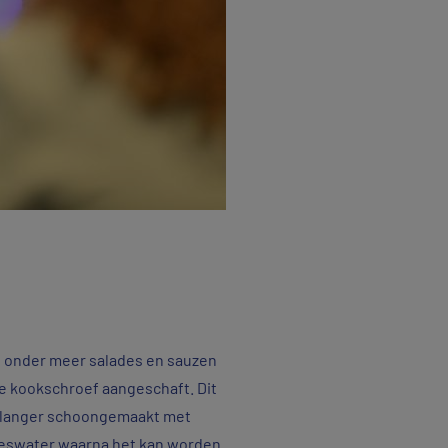
at onder meer salades en sauzen
e kookschroef aangeschaft. Dit
t langer schoongemaakt met
oceswater waarna het kan worden