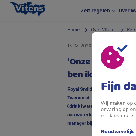
Zelf regelen
Over w
Home
Over Vitens
Per
16-03-2026 16:05
- 5 maanden ge
‘Onze integrale 
ben ik heel trots
Fijn d
Royal Smilde Foods is de winna
Twence uit Hengelo werd tweede
Wij maken op 
(drink)waterbesparing uit Ooster
ervaring op on
aan waterbesparing. Onze integr
cookies instel
manager bij Royal Smilde.
Noodzakelijk