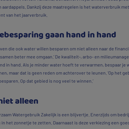
 aardappels. Dankzij deze maatregelen is het waterverbruik met
ent van het jaarverbruik.
iebesparing gaan hand in hand
n die ook water willen besparen om niet alleen naar de financiël
samen beter mee omgaan.’ De kwaliteit-, arbo- en milieumanager
d in hand. Als je minder water hoeft te verwarmen, bespaar je w
nen, maar dat is geen reden om achterover te leunen. ‘Op het g
esparen. Op dat gebied is nog veel te winnen.’
niet alleen
zaam Watergebruik Zakelijk is een blijvertje. Enerzijds om bedri
in het zonnetje te zetten. Daarnaast is deze verkiezing een go