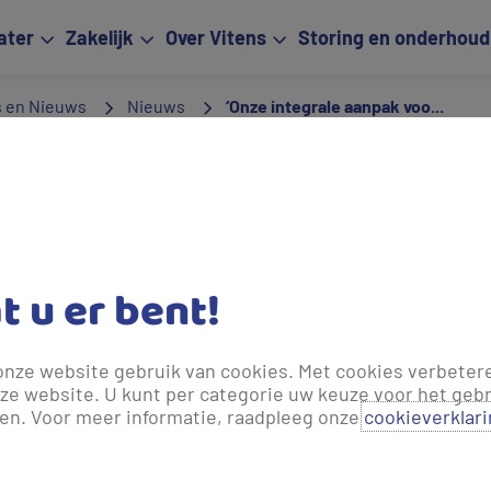
ater
Zakelijk
Over Vitens
Storing en onderhoud
s en Nieuws
Nieuws
‘Onze integrale aanpak voo...
leden bijgewerkt.
aanpak voor waterbesparing is b
 op’
at u er bent!
ar van de Award Duurzaam Watergebruik Zakelijk 2025. Afvalve
 terwijl zuivelproducent Fonterra uit Heerenveen het brons gr
onze website gebruik van cookies. Met cookies verbeter
wolde is blij met deze erkenning. ‘Binnen Royal Smilde dragen ál
ze website. U kunt per categorie uw keuze voor het gebr
ale aanpak is beloond en daar ben ik heel trots op’, benadruk
len. Voor meer informatie, raadpleeg onze
cookieverklar