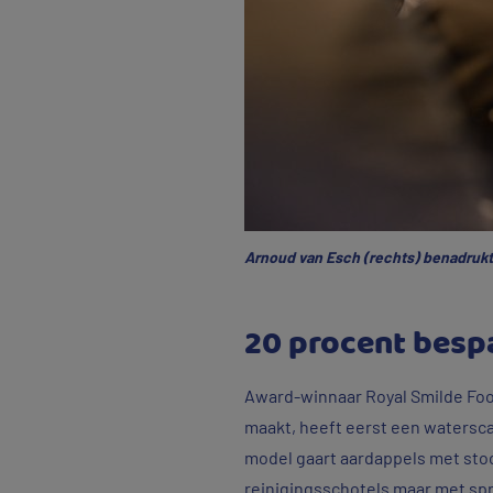
Arnoud van Esch (rechts) benadrukt
20 procent bespa
Award-winnaar Royal Smilde Food
maakt, heeft eerst een watersc
model gaart aardappels met sto
reinigingsschotels maar met spr