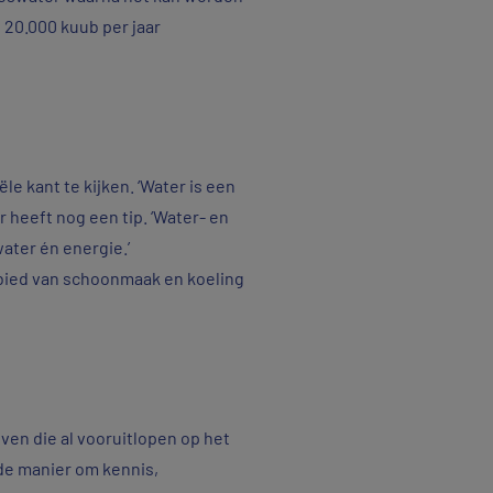
 20.000 kuub per jaar
e kant te kijken. ‘Water is een
 heeft nog een tip. ‘Water- en
ater én energie.’
ebied van schoonmaak en koeling
jven die al vooruitlopen op het
ede manier om kennis,