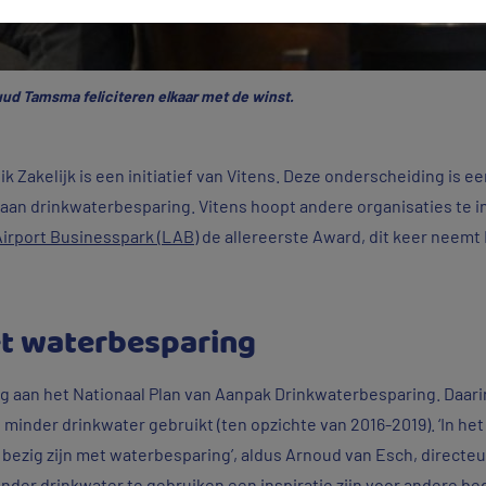
ud Tamsma feliciteren elkaar met de winst.
Zakelijk is een initiatief van Vitens. Deze onderscheiding is ee
 aan drinkwaterbesparing. Vitens hoopt andere organisaties te 
Airport Businesspark (LAB)
de allereerste Award, dit keer neemt
et waterbesparing
g aan het Nationaal Plan van Aanpak Drinkwaterbesparing. Daari
 minder drinkwater gebruikt (ten opzichte van 2016-2019). ‘In he
s bezig zijn met waterbesparing’, aldus Arnoud van Esch, directeur 
der drinkwater te gebruiken een inspiratie zijn voor andere bed