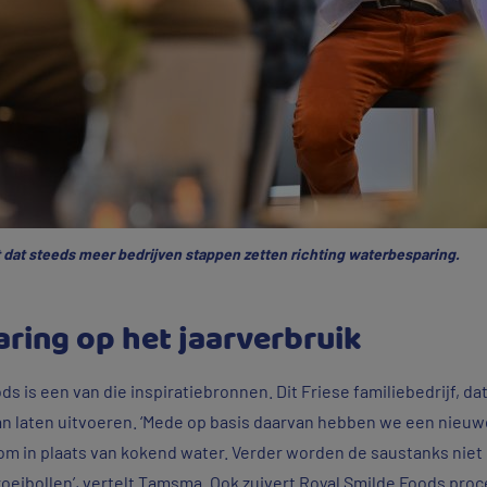
 dat steeds meer bedrijven stappen zetten richting waterbesparing.
ring op het jaarverbruik
s is een van die inspiratiebronnen. Dit Friese familiebedrijf, d
an laten uitvoeren. ‘Mede op basis daarvan hebben we een nieuw
om in plaats van kokend water. Verder worden de saustanks nie
oeibollen’, vertelt Tamsma. Ook zuivert Royal Smilde Foods pr