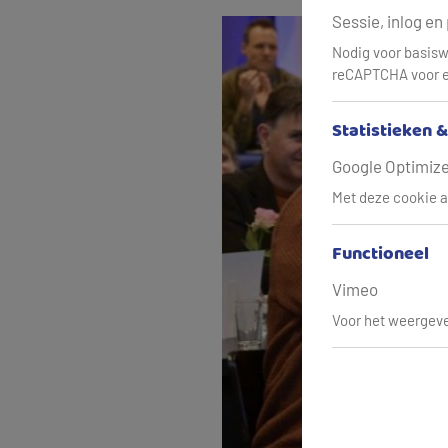
Sessie, inlog en
Nodig voor basisw
reCAPTCHA voor e
Statistieken 
Google Optimize,
Met deze cookie a
Functioneel
Vimeo
Voor het weergeve