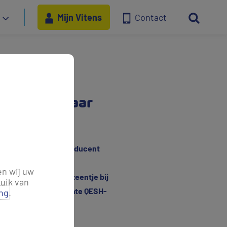
Mijn Vitens
Contact
eloond en daar
rwerker en energieproducent
eep. De ‘kampioen’
en wij uw
le disciplines hun steentje bij
uik van
t Ruud Tamsma, corporate QESH-
ing
.