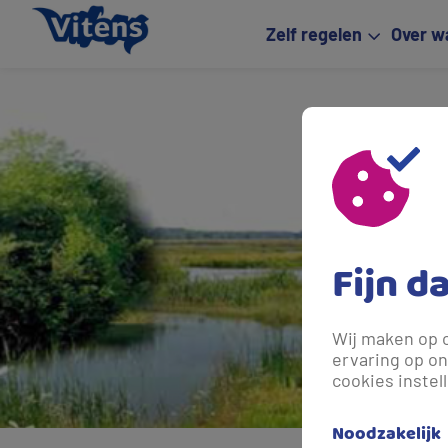
Zelf regelen
Over w
Fijn d
Wij maken op 
ervaring op on
cookies instel
Noodzakelijk