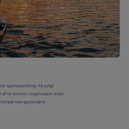
er sponswerking: hij zuigt
el af te voeren, regenwater meer
ontstaat een gezondere