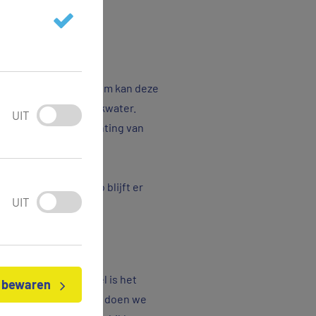
bodem- en watersysteem kan deze
landbouw en ons drinkwater.
UIT
nd zijn bij de inrichting van
er in balans is. Zo blijft er
UIT
n inrichten. Het doel is het
n bewaren
eschikbaar blijft. Dit doen we