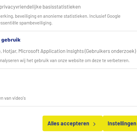
Panorama Waterland
 privacyvriendelijke basisstatistieken
erking, beveiliging en anonieme statistieken. Inclusief Google
land
ssentiële spambeveiliging.
te maken met lange droge periodes én hevige regenbuien. Ons 
& gebruik
rwerken. Dat heeft grote gevolgen voor onder andere natuur, 
 Hotjar, Microsoft Application Insights (Gebruikers onderzoek)
a Waterland: een ruimtelijk concept waarin water en bodem leide
nalyseren wij het gebruik van onze website om deze te verbeteren.
 zien hoe we samen kunnen zorgen voor een watersysteem dat bet
chikbaar, ook voor volgende generaties.
n van video's
terland?
telijk concept dat laat zien hoe we water en bodem anders kunne
Alles accepteren
Instellinge
rbeteren dat er ook op de lange termijn voldoende zoet water b