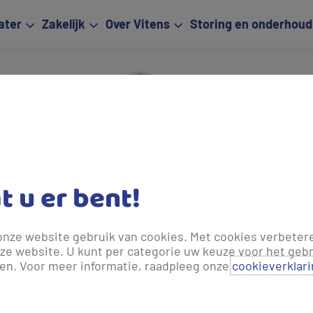
ater
Zakelijk
Over Vitens
Storing en onderhoud
Een d
Panora
at u er bent!
onze website gebruik van cookies. Met cookies verbeter
ze website. U kunt per categorie uw keuze voor het gebr
len. Voor meer informatie, raadpleeg onze
cookieverklar