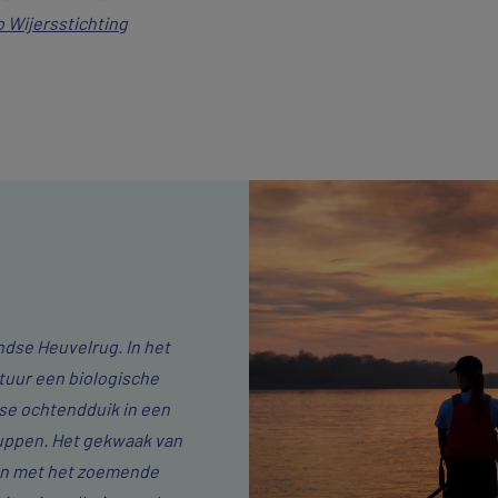
 Wijersstichting
Cookie instellingen
de video te bekijken moet u eerst de cookieinstellingen accepte
Ga naar cookie instellingen
ndse Heuvelrug. In het
tuur een biologische
sse ochtendduik in een
suppen. Het gekwaak van
en met het zoemende