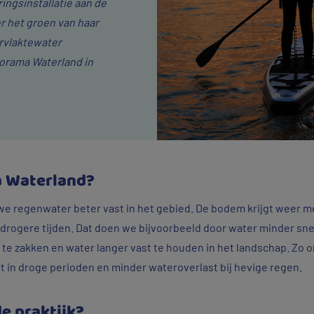
ngsinstallatie aan de
r het groen van haar
ervlaktewater
orama Waterland in
 Waterland?
e regenwater beter vast in het gebied. De bodem krijgt weer me
 drogere tijden. Dat doen we bijvoorbeeld door water minder sn
te zakken en water langer vast te houden in het landschap. Zo 
 in droge perioden en minder wateroverlast bij hevige regen.
de praktijk?