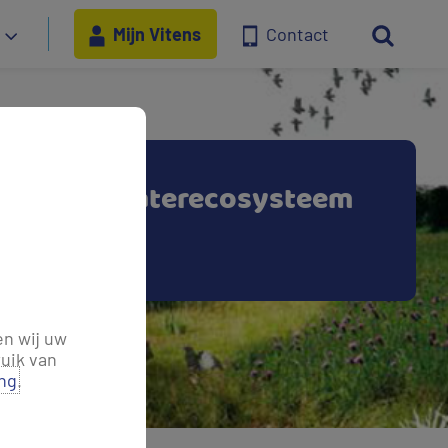
Mijn Vitens
Contact
uurzaam waterecosysteem
ma Waterland
en wij uw
uik van
ing
.