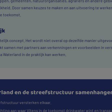
ppen, gemeenten, natuurorganisaties, agrariërs en andere gebi
jkheid. Door samen keuzes te maken en aan uitvoering te werke
de toekomst.
jk
elijk concept. Het wordt niet overal op dezelfde manier uitgevoe
t samen met partners aan verkenningen en voorbeelden in versc
a Waterland in de praktijk kan werken.
land en de streefstructuur samenhange
fstructuur versterken elkaar.
chting aan waar Vitens in de toekomst drinkwater wint en transp