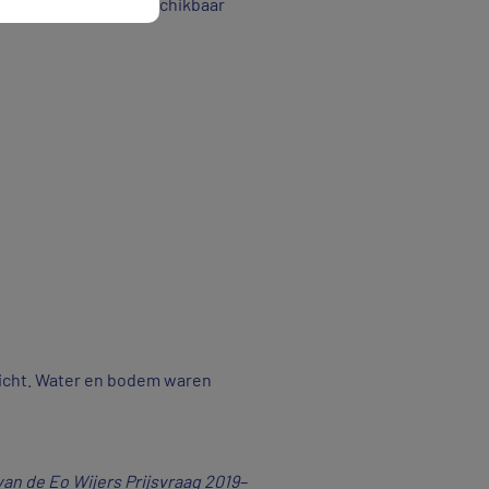
er meer zoet water beschikbaar
richt. Water en bodem waren
an de Eo Wijers Prijsvraag 2019–