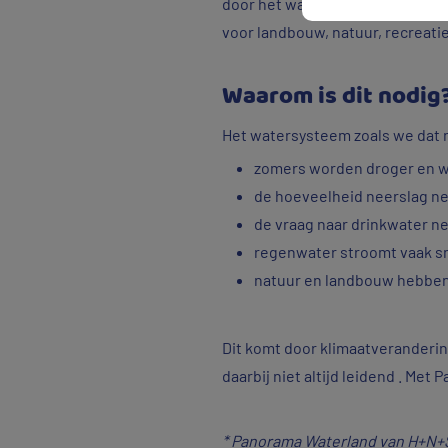
door het water langer vast te ho
voor landbouw, natuur, recreati
Waarom is dit nodig
Het watersysteem zoals we dat 
zomers worden droger en 
de hoeveelheid neerslag ne
de vraag naar drinkwater n
regenwater stroomt vaak s
natuur en landbouw hebben t
Dit komt door klimaatveranderi
daarbij niet altijd leidend . Me
* Panorama Waterland van H+N+S,