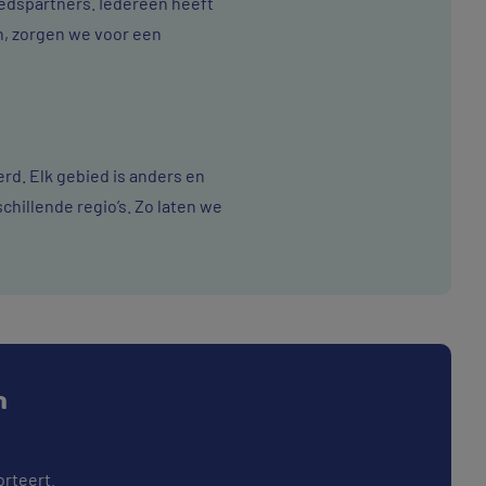
edspartners. Iedereen heeft
n, zorgen we voor een
rd. Elk gebied is anders en
hillende regio’s. Zo laten we
n
orteert.