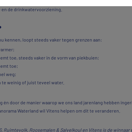
uden in de bodem, in plaats van het snel af te voeren. Zo komt 
e en de drinkwatervoorziening.
?
nu kennen, loopt steeds vaker tegen grenzen aan:
warmer;
emt toe, steeds vaker in de vorm van piekbuien;
eemt toe;
nel weg;
e weinig of juist teveel water.
ng én door de manier waarop we ons land jarenlang hebben inge
t Panorama Waterland wil Vitens helpen om dit te veranderen.
 Ruimtevolk, Roosemalen & Salvelkoul en Vitens is de winnaar v