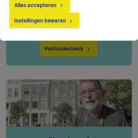
Alles accepteren
drinkwaterbron bij jou uit de buurt. Ontdek ook
waar jouw water vandaan komt en vul je postcode
Instellingen bewaren
in!
Postcodecheck