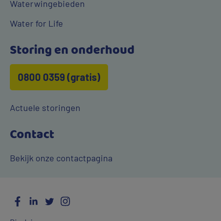
Waterwingebieden
Water for Life
Storing en onderhoud
0800 0359 (gratis)
Actuele storingen
Contact
Bekijk onze contactpagina
Facebook
LinkedIn
Twitter
Instagram
Social
Algemene