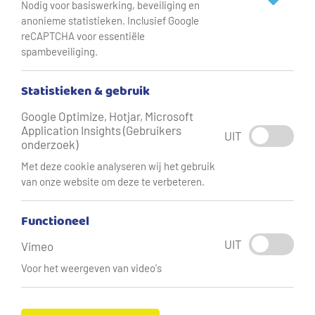
Nodig voor basiswerking, beveiliging en
anonieme statistieken. Inclusief Google
reCAPTCHA voor essentiële
spambeveiliging.
Statistieken & gebruik
Google Optimize, Hotjar, Microsoft
Application Insights (Gebruikers
UIT
onderzoek)
Met deze cookie analyseren wij het gebruik
van onze website om deze te verbeteren.
Weet jij waar jouw
Functioneel
kraanwater vandaan komt?
UIT
Vimeo
Voor het weergeven van video's
Het water dat bij jou uit de kraan komt is ooit
gevallen als regen, soms wel meer dan 10.000 jaar
geleden, en wordt opgepompt uit een