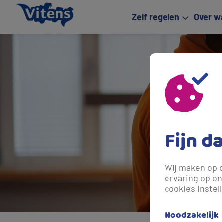
Zelf regelen
Over w
Fijn d
Wij maken op 
ervaring op on
cookies instel
Noodzakelijk