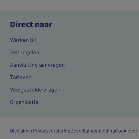
Direct naar
Werken bij
Zelf regelen
Aansluiting aanvragen
Tarieven
Veelgestelde vragen
Organisatie
Algemene
Disclaimer
Privacyverklaring
Beveiligingsmelding
Cookieverk
links