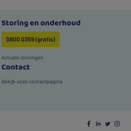
Storing en onderhoud
0800 0359 (gratis)
Actuele storingen
Contact
Bekijk onze contactpagina
Social
Facebook
LinkedIn
Twitter
Ins
Media