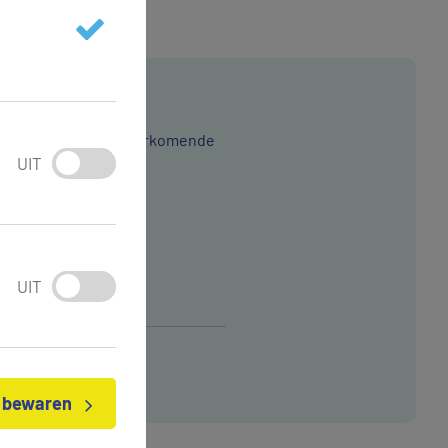
woord op de meest voorkomende
UIT
UIT
n bewaren