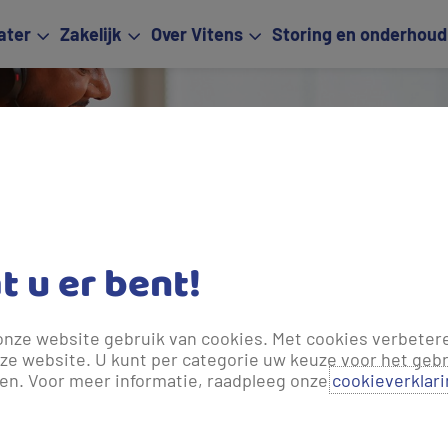
ater
Zakelijk
Over Vitens
Storing en onderhoud
Veelge
en con
at u er bent!
onze website gebruik van cookies. Met cookies verbeter
ze website. U kunt per categorie uw keuze voor het gebr
len. Voor meer informatie, raadpleeg onze
cookieverklar