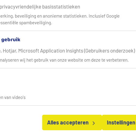
 privacyvriendelijke basisstatistieken
erking, beveiliging en anonieme statistieken. Inclusief Google
ssentiële spambeveiliging.
& gebruik
melden voor onze nieuwsbrief of bent u op zoek naar een ant
 Hotjar, Microsoft Application Insights (Gebruikers onderzoek)
hieronder naar ons meestgestelde vragen.
nalyseren wij het gebruik van onze website om deze te verbeteren.
ig? Contact opnemen kan altijd!
na
n van video's
Alles accepteren
Instellinge