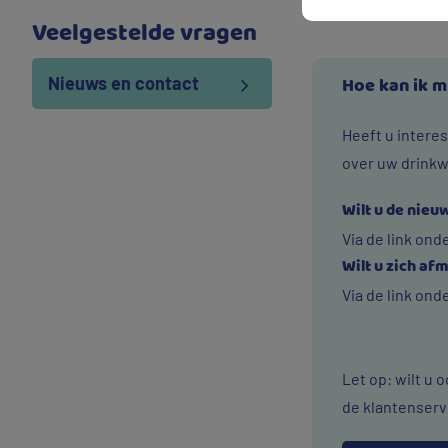
Veelgestelde vragen
Nieuws en contact
Hoe kan ik m
Heeft u intere
over uw drinkw
Wilt u de nie
Via de link on
Wilt u zich af
Via de link ond
Let op: wilt u
de klantenserv