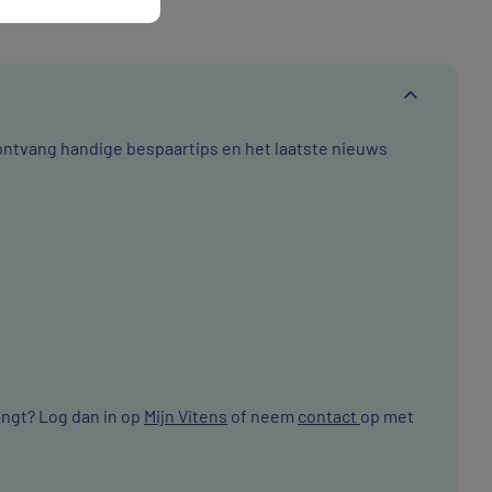
 ontvang handige bespaartips en het laatste nieuws
angt? Log dan in op
Mijn Vitens
of neem
contact
op met