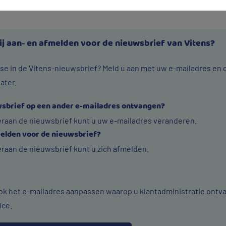
ij aan- en afmelden voor de nieuwsbrief van Vitens?
sse in de Vitens-nieuwsbrief? Meld u aan met uw e-mailadres en
ater.
uwsbrief op een ander e-mailadres ontvangen?
deraan de nieuwsbrief kunt u uw e-mailadres veranderen.
melden voor de nieuwsbrief?
eraan de nieuwsbrief kunt u zich afmelden.
 ook het e-mailadres aanpassen waarop u klantadministratie ontv
ice.