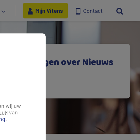
Mijn Vitens
Contact
stelde vragen over Nieuws
tact
en wij uw
uik van
ing
.