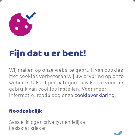
26-06-2024 10:19
- Meer dan een jaar geleden bijgewerkt.
Nationaal Plan van Aanpak
Drinkwaterbesparing
Fijn dat u er bent!
gepubliceerd
Wij maken op onze website gebruik van cookies.
Op 24 juni heeft demissionair minister Harbers van
Met cookies verbeteren wij uw ervaring op onze
Infrastructuur en Waterstaat (IenW) het Nationaal Plan
website. U kunt per categorie uw keuze voor het
van Aanpak Drinkwaterbesparing naar de Tweede Kamer
gebruik van cookies instellen. Voor meer
informatie, raadpleeg onze
cookieverklaring
.
gestuurd. Daarbij wordt breder gekeken naar het
toekomstbestendig maken van de drinkwatersector. Dit
Noodzakelijk
betekent dat niet alleen de vraag naar water gedempt
moet worden, ook het vergroten van het aanbod en het
Sessie, inlog en privacyvriendelijke
basisstatistieken
beschermen van de kwaliteit zijn van cruciaal belang.