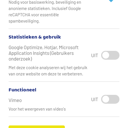
Nodig voor basiswerking, beveiliging en
anonieme statistieken. Inclusief Google
reCAPTCHA voor essentiële
spambeveiliging.
Statistieken & gebruik
Google Optimize, Hotjar, Microsoft
Application Insights (Gebruikers
UIT
onderzoek)
Met deze cookie analyseren wij het gebruik
van onze website om deze te verbeteren.
Functioneel
Het Nationaal Plan van Aanpak Drinkwaterbesparing is
UIT
Vimeo
gepubliceerd.
Voor het weergeven van video's
Het plan is een uitwerking van de Kamerbrief 'Water en