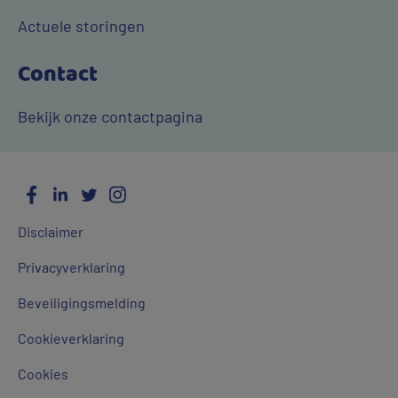
Actuele storingen
Contact
Bekijk onze contactpagina
Facebook
LinkedIn
Twitter
Instagram
Social
Algemene
Media
Disclaimer
links
Privacyverklaring
Beveiligingsmelding
Cookieverklaring
Cookies