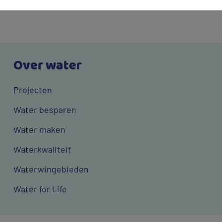
Over water
Projecten
Water besparen
Water maken
Waterkwaliteit
Waterwingebieden
Water for Life