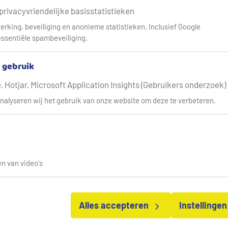
rnieuwing van de drinkwatervoorziening. In de video leggen we 
 privacyvriendelijke basisstatistieken
Cookie instellingen
erking, beveiliging en anonieme statistieken. Inclusief Google
ssentiële spambeveiliging.
de video te bekijken moet u eerst de cookieinstellingen accepte
& gebruik
Ga naar cookie instellingen
ruit naar de toekomst
 Hotjar, Microsoft Application Insights (Gebruikers onderzoek)
nalyseren wij het gebruik van onze website om deze te verbeteren.
itens dus voor grote uitdagingen. Maar door juist nu te invester
ervoor dat er bij iedereen schoon en veilig drinkwater uit de kra
re dag voor in. Nu en in de toekomst.
n van video's
enten
.
Alles accepteren
Instellinge