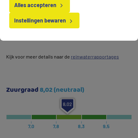
sterk verschillen. Dit komt door bijvoorbeeld door de
Alles accepteren
bodemopbouw, grondwaterstroming en landbouw.
Het kraanwater van Vitens is dan ook echt een
Instellingen bewaren
natuurproduct. Elk water is uniek door de eigen lokale
bodemsamenstelling.
Kijk voor meer details naar de
reinwaterrapportages
Zuurgraad
8,02 (neutraal)
8,02