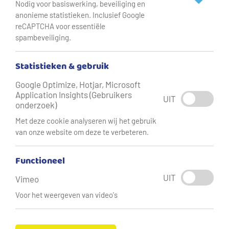
Nodig voor basiswerking, beveiliging en
anonieme statistieken. Inclusief Google
reCAPTCHA voor essentiële
Hardheid
7,8 °dH (zacht)
spambeveiliging.
7,8
Statistieken & gebruik
Google Optimize, Hotjar, Microsoft
Application Insights (Gebruikers
UIT
onderzoek)
Met deze cookie analyseren wij het gebruik
van onze website om deze te verbeteren.
Dit watertype is
zacht
.
Functioneel
Hardheid drukken we uit in
Duitse graden hardheid
(ºdH).
UIT
Vimeo
Dit geeft de hoeveelheid kalk en magnesium in water aan.
Voor het weergeven van video's
Hoe meer calcium of magnesium er in het water zit, hoe
harder het water is. De hardheid per productiebedrijf kan