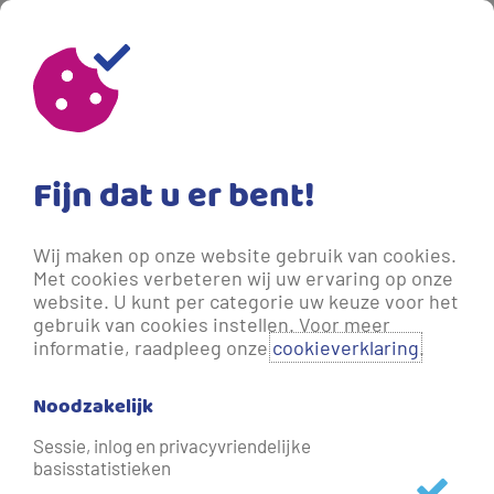
30-09-2024 13:01
- Meer dan een jaar geleden bijgewerkt.
‘Dat vieze water moet niet bij de
buren uit de kraan kunnen komen’
Fijn dat u er bent!
Van sportschool tot tandarts. Van restaurant tot
Wij maken op onze website gebruik van cookies.
supermarkt. Vitens komt er over de vloer om de
Met cookies verbeteren wij uw ervaring op onze
drinkwaterinstallaties te controleren. ‘Dat wij dat als
website. U kunt per categorie uw keuze voor het
Vitens ook doen, weet lang niet iedereen’, vertelt Kaj de
gebruik van cookies instellen. Voor meer
informatie, raadpleeg onze
cookieverklaring
.
Jong, die nu twee jaar als controleur
drinkwaterinstallaties bij Vitens werkt en daarvoor acht
Noodzakelijk
jaar als monteur. ‘Deze controles zijn belangrijk om ervoor
te zorgen dat er geen viezigheid in de openbare
Sessie, inlog en privacyvriendelijke
basisstatistieken
waterleidingen terecht kan komen.’