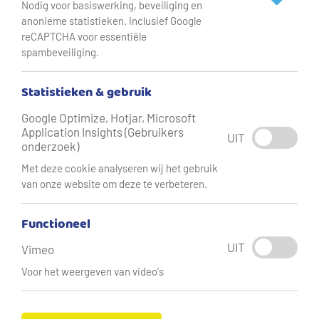
Nodig voor basiswerking, beveiliging en
anonieme statistieken. Inclusief Google
reCAPTCHA voor essentiële
spambeveiliging.
Statistieken & gebruik
Google Optimize, Hotjar, Microsoft
Application Insights (Gebruikers
UIT
onderzoek)
Met deze cookie analyseren wij het gebruik
van onze website om deze te verbeteren.
Functioneel
Kaj de Jong, controleur drinkwaterinstallaties.
UIT
Vimeo
Voor het weergeven van video's
Vitens heeft 25 controleurs drinkwaterinstallaties in
dienst. Samen doen ze jaarlijks maar liefst 13.000