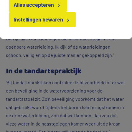
Alles accepteren
bedrijfsbezoeken. ‘Daarvan neem ik er zo’n 600 per jaar
voor mijn rekening, voornamelijk in de regio Friesland’,
Instellingen bewaren
vertelt Kaj. ‘Tijdens die bezoeken loop ik samen met
iemand van het bedrijf de hele drinkwaterinstallatie langs.
Dit zijn alle waterleidingen die in contact staan met de
openbare waterleiding. Ik kijk of de waterleidingen
schoon, veilig en op de juiste manier gekoppeld zijn.’
In de tandartspraktijk
‘Bij tandartspraktijken controleer ik bijvoorbeeld of er wel
een beveiliging in de watervoorziening voor de
tandartsstoel zit. Zo’n beveiliging voorkomt dat het water
dat gebruikt wordt tijdens het boren kan terugstromen in
de drinkwaterleiding. Zou dat wel kunnen, dan zou dat
vieze water in de naastgelegen kamer weer uit de kraan
kunnen komen. Dat is natuurlijk niet de bedoeling.’