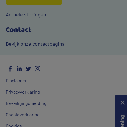
Actuele storingen
Contact
Bekijk onze contactpagina
Facebook
LinkedIn
Twitter
Instagram
Social
Algemene
Media
Disclaimer
links
Privacyverklaring
Beveiligingsmelding
Cookieverklaring
Cookies