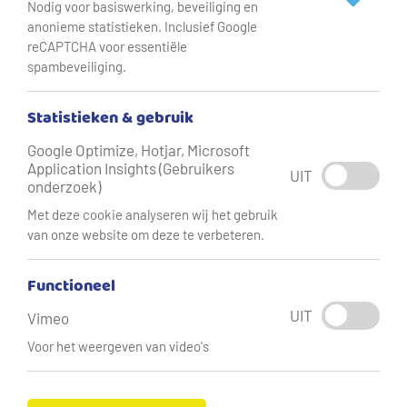
Nodig voor basiswerking, beveiliging en
anonieme statistieken. Inclusief Google
reCAPTCHA voor essentiële
spambeveiliging.
Statistieken & gebruik
Google Optimize, Hotjar, Microsoft
Application Insights (Gebruikers
UIT
onderzoek)
Met deze cookie analyseren wij het gebruik
Robert Mosterman en Ids Dijkstra bij vakantiepark Klein
van onze website om deze te verbeteren.
Vaarwater.
Functioneel
UIT
Vimeo
De verschillende besparingsmaatregelen vloeiden voort
Voor het weergeven van video's
uit de waterscan die Klein Vaarwater enkele jaren geleden
– op advies van Vitens - liet uitvoeren. ‘Deze screening gaf
ons volledig inzicht in ons waterverbruik per