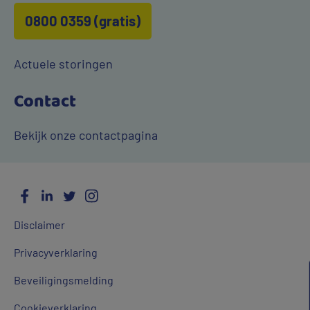
0800 0359 (gratis)
Actuele storingen
Contact
Bekijk onze contactpagina
Facebook
LinkedIn
Twitter
Instagram
Social
Algemene
Media
Disclaimer
links
Privacyverklaring
Beveiligingsmelding
Cookieverklaring