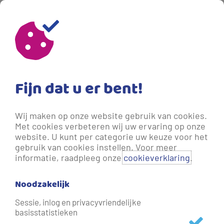
18-06-2026 08:53
- 1 maand geleden bijgewerkt.
Amelander vakantiepark zet hoog
in op waterbesparing
Fijn dat u er bent!
Op vakantiepark Klein Vaarwater op Ameland gaan
Wij maken op onze website gebruik van cookies.
recreatie en duurzaamheid hand in hand. Het park
Met cookies verbeteren wij uw ervaring op onze
investeerde de afgelopen jaren fors in water- en
website. U kunt per categorie uw keuze voor het
energiebesparende maatregelen. Daarmee is de
gebruik van cookies instellen. Voor meer
informatie, raadpleeg onze
cookieverklaring
.
besparingshonger nog lang niet gestild. Klein Vaarwater
heeft namelijk grote ambities.
Noodzakelijk
Sessie, inlog en privacyvriendelijke
basisstatistieken