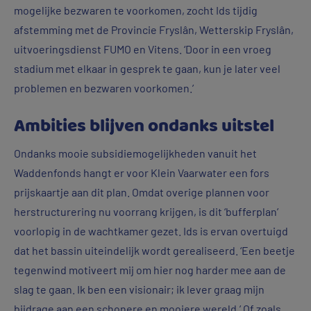
mogelijke bezwaren te voorkomen, zocht Ids tijdig
afstemming met de Provincie Fryslân, Wetterskip Fryslân,
uitvoeringsdienst FUMO en Vitens. ‘Door in een vroeg
stadium met elkaar in gesprek te gaan, kun je later veel
problemen en bezwaren voorkomen.’
Ambities blijven ondanks uitstel
Ondanks mooie subsidiemogelijkheden vanuit het
Waddenfonds hangt er voor Klein Vaarwater een fors
prijskaartje aan dit plan. Omdat overige plannen voor
herstructurering nu voorrang krijgen, is dit ‘bufferplan’
voorlopig in de wachtkamer gezet. Ids is ervan overtuigd
dat het bassin uiteindelijk wordt gerealiseerd. ‘Een beetje
tegenwind motiveert mij om hier nog harder mee aan de
slag te gaan. Ik ben een visionair; ik lever graag mijn
bijdrage aan een schonere en mooiere wereld.’ Of zoals