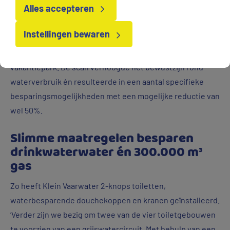
Alles accepteren
bedrijfsonderdeel. Die informatie was heel nuttig, want
wij wisten niet goed waar we de 40.000 kuub water per
Instellingen bewaren
jaar precies voor gebruikten’, vertelt Ids Dijkstra,
projectmanager duurzaamheid op het Amelander
vakantiepark. De scan verhoogde het bewustzijn rond
waterverbruik én resulteerde in een aantal specifieke
besparingsmogelijkheden met een mogelijke reductie van
wel 50%.
Slimme maatregelen besparen
drinkwaterwater én 300.000 m³
gas
Zo heeft Klein Vaarwater 2-knops toiletten,
waterbesparende douchekoppen en kranen geïnstalleerd.
‘Verder zijn we bezig om twee van de vier toiletgebouwen
te voorzien van een grijswatercircuit. Met behulp van een