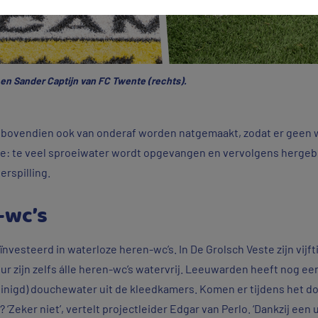
 en Sander Captijn van FC Twente (rechts).
an bovendien ook van onderaf worden natgemaakt, zodat er geen
: te veel sproeiwater wordt opgevangen en vervolgens hergebr
erspilling.
-wc’s
vesteerd in waterloze heren-wc’s. In De Grolsch Veste zijn vijf
 zijn zelfs álle heren-wc’s watervrij. Leeuwarden heeft nog ee
nigd) douchewater uit de kleedkamers. Komen er tijdens het d
Zeker niet’, vertelt projectleider Edgar van Perlo. ‘Dankzij een 