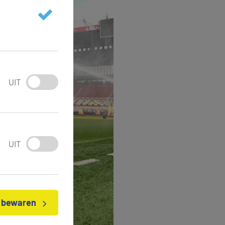
UIT
UIT
n bewaren