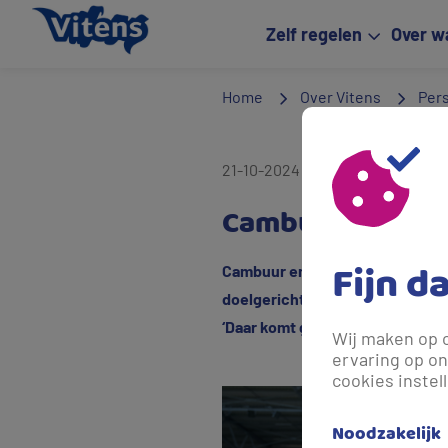
Zelf regelen
Over w
Home
Over Vitens
Per
21-10-2024 15:05
- Meer dan een 
Cambuur en FC T
Fijn d
Cambuur en FC Twente kunnen nie
doelgericht. De grasmatten in 
‘Daar komt geen druppel drinkwa
Wij maken op 
ervaring op on
cookies instel
Noodzakelijk