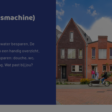
asmachine)
n water besparen. De
n een handig overzicht.
esparen: douche, wc,
. Wat past bij jou?