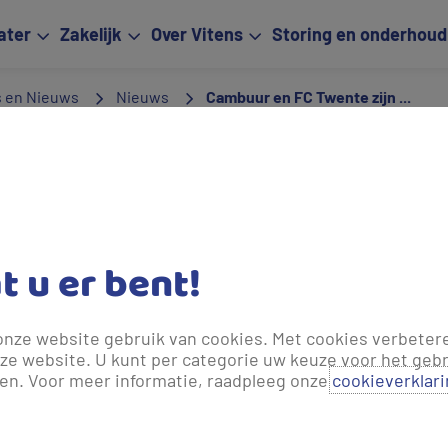
ater
Zakelijk
Over Vitens
Storing en onderhoud
s en Nieuws
Nieuws
Cambuur en FC Twente zijn ...
jaar geleden bijgewerkt.
wente zijn
kampioen waterbespa
at u er bent!
t alleen een aardig balletje trappen, ook op het gebied van wa
Leeuwarden en Enschede worden sinds kort besproeid met water
ter meer aan te pas’, benadrukt Sander Captijn, duurzaamheids
onze website gebruik van cookies. Met cookies verbeter
ze website. U kunt per categorie uw keuze voor het gebr
len. Voor meer informatie, raadpleeg onze
cookieverklar