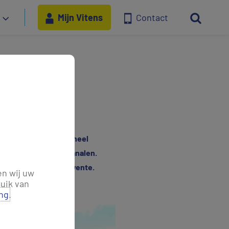
Mijn Vitens
Contact
ring
terbesparing zijn ze heel
 uit naastgelegen kanalen.
coördinator bij FC Twente.
en wij uw
uik van
ing
.