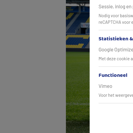
Sessie, inlog en
Nodig voor basisw
reCAPTCHA voor e
Statistieken 
Google Optimize,
Met deze cookie a
Functioneel
Vimeo
Voor het weergeve