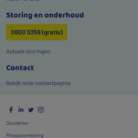
Storing en onderhoud
0800 0359 (gratis)
Actuele storingen
Contact
Bekijk onze contactpagina
Facebook
LinkedIn
Twitter
Instagram
Social
Algemene
Media
Disclaimer
links
Privacyverklaring