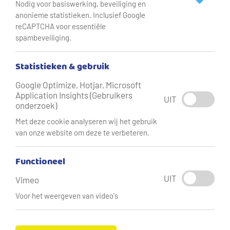
Nodig voor basiswerking, beveiliging en
een jaar lang gratis zwemmen bij Aquadrome voor het
anonieme statistieken. Inclusief Google
hele gezin.
reCAPTCHA voor essentiële
spambeveiliging.
Statistieken & gebruik
Google Optimize, Hotjar, Microsoft
Application Insights (Gebruikers
UIT
onderzoek)
Met deze cookie analyseren wij het gebruik
van onze website om deze te verbeteren.
Functioneel
UIT
Vimeo
Voor het weergeven van video's
De grote wasmachine op het plein in Enschede.