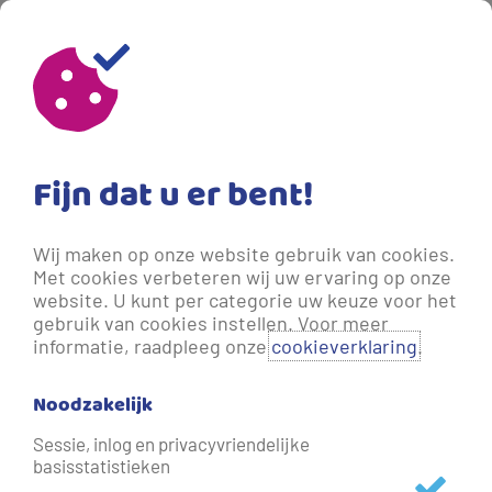
31-10-2024 15:19
- Meer dan een jaar geleden bijgewerkt.
Verspilling tegengaan met één
druk op de (eco-)knop
Fijn dat u er bent!
Wie op 31 oktober over de Oude Markt in Enschede liep,
Wij maken op onze website gebruik van cookies.
werd verrast door een opvallend grote wasmachine.
Met cookies verbeteren wij uw ervaring op onze
Vitens plaatste deze in het straatbeeld om Twentenaren
website. U kunt per categorie uw keuze voor het
bewust te maken van de hoeveelheid kostbaar drinkwater
gebruik van cookies instellen. Voor meer
informatie, raadpleeg onze
cookieverklaring
.
die we onnodig verspillen tijdens het wassen, zonder dat
we het door hebben.
Noodzakelijk
Sessie, inlog en privacyvriendelijke
De hele dag door konden kinderen de eco-challenge
basisstatistieken
spelen. Vonden ze de eco-knop? Dan maakten ze kans op