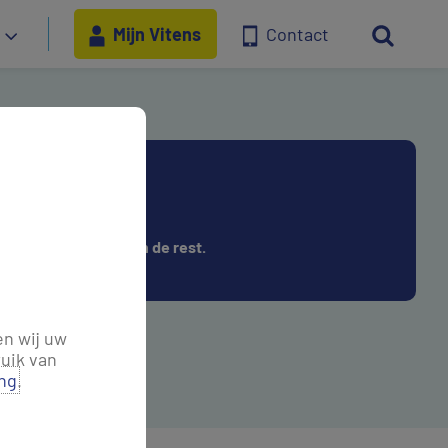
Mijn Vitens
Contact
lden
appen, en wij regelen de rest.
en wij uw
uik van
ing
.