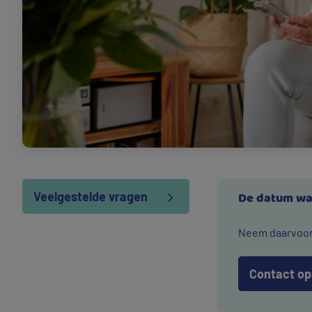
Veelgestelde vragen
De datum waa
Neem daarvoor 
Contact o