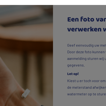
Een foto va
verwerken w
Geef eenvoudig uw met
Door deze foto kunnen 
aanmelding sturen wij 
gegevens.
Let op!
Kiest u er toch voor om
de meterstand afwijken
watermeter op te stur