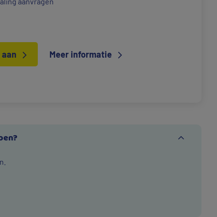
taling aanvragen
t aan
Meer informatie
doen?
n.