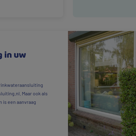
g in uw
rinkwateraansluiting
luiting.nl. Maar ook als
n is een aanvraag