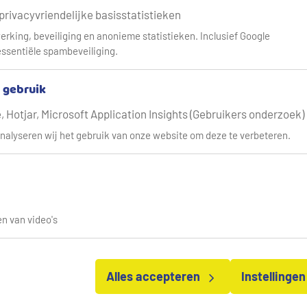
 privacyvriendelijke basisstatistieken
erking, beveiliging en anonieme statistieken. Inclusief Google
ssentiële spambeveiliging.
& gebruik
H
 Hotjar, Microsoft Application Insights (Gebruikers onderzoek)
nmelding doorgeven kan
nalyseren wij het gebruik van onze website om deze te verbeteren.
D
ng sturen wij u direct
ns.
D
U
n van video's
Alles accepteren
Instellinge