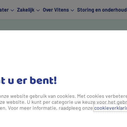
ater
Zakelijk
Over Vitens
Storing en onderhoud
Aanme
Volg deze st
at u er bent!
onze website gebruik van cookies. Met cookies verbeter
ze website. U kunt per categorie uw keuze voor het gebr
len. Voor meer informatie, raadpleeg onze
cookieverklar