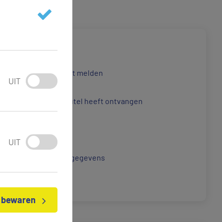
et adres dat u aan wilt melden
UIT
e datum dat u de sleutel heeft ontvangen
e meterstand
UIT
w contact- en betaalgegevens
n bewaren