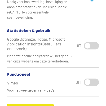
Nodig voor basiswerking, beveiliging en
groeiende vraag naar water door de industrie in deze
anonieme statistieken. Inclusief Google
provincie. Bedrijven erkennen de noodzaak om samen te
reCAPTCHA voor essentiële
werken aan innovatieve oplossingen om water te
spambeveiliging.
besparen.’
Statistieken & gebruik
Google Optimize, Hotjar, Microsoft
Application Insights (Gebruikers
UIT
onderzoek)
Met deze cookie analyseren wij het gebruik
van onze website om deze te verbeteren.
Functioneel
UIT
Vimeo
Voor het weergeven van video's