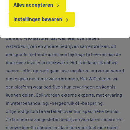
Michel Centen, Accountmanager Gelderland.
Alles accepteren
Instellingen bewaren
Een van de opvallende aspecten van WIG is de onderlinge
samenwerking door het delen van eigen ervaringen.
Centen: ‘WIG laat zien dat wanneer overheden,
waterbedrijven en andere bedrijven samenwerken, dit
een goede methode is om een bijdrage te leveren aan de
duurzame inzet van drinkwater. Het is belangrijk dat we
samen actief op zoek gaan naar manieren om verantwoord
om te gaan met onze waterbronnen. Met WIG bieden we
een platform waar bedrijven hun ervaringen en kennis
kunnen delen. Ook worden externe experts, met ervaring
in waterbehandeling, -hergebruik of -besparing,
uitgenodigd om te vertellen over hun specifieke kennis.
Zo kunnen de aangesloten bedrijven zich laten inspireren,
nieuwe ideeën opdoen en daar hun voordeel mee doen.’