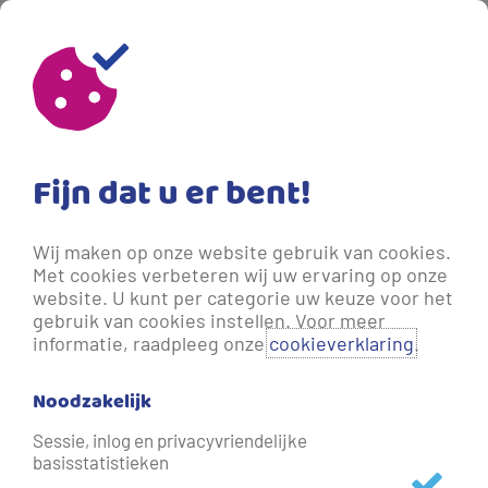
19-03-2024 09:18
- Meer dan een jaar geleden bijgewerkt.
Provinciale oplossingen voor
duurzaam watergebruik
Fijn dat u er bent!
Waterkoplopers Industrie Gelderland (WIG) is een
Wij maken op onze website gebruik van cookies.
gezamenlijk initiatief van Waterschap Vallei en Veluwe, de
Met cookies verbeteren wij uw ervaring op onze
Provincie Gelderland, Waterschap Rijn en IJssel, en
website. U kunt per categorie uw keuze voor het
waterbedrijf Vitens. Inmiddels hebben zo’n 50 bedrijven
gebruik van cookies instellen. Voor meer
informatie, raadpleeg onze
cookieverklaring
.
zich hierbij aangesloten. Michel Centen is
accountmanager Zakelijke Markt bij Vitens in de provincie
Noodzakelijk
Gelderland. Hij is vanaf het begin betrokken geweest bij
dit project en enthousiast over de mogelijkheden:
Sessie, inlog en privacyvriendelijke
basisstatistieken
‘Waterkoplopers Industrie Gelderland is een reactie op de