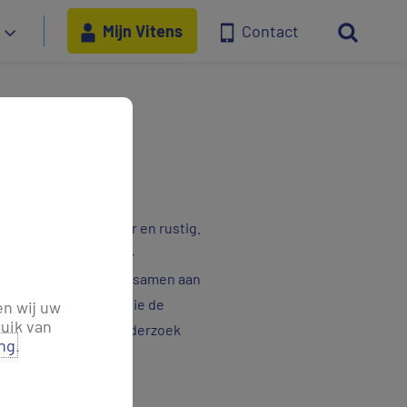
Mijn Vitens
Contact
berg
ijk, goed bereikbaar en rustig.
 De terreineigenaren –
 in dit natuurgebied samen aan
 voor aanpassingen die de
en wij uw
uik van
ereen die aan het onderzoek
ing
.