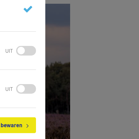
UIT
UIT
n bewaren