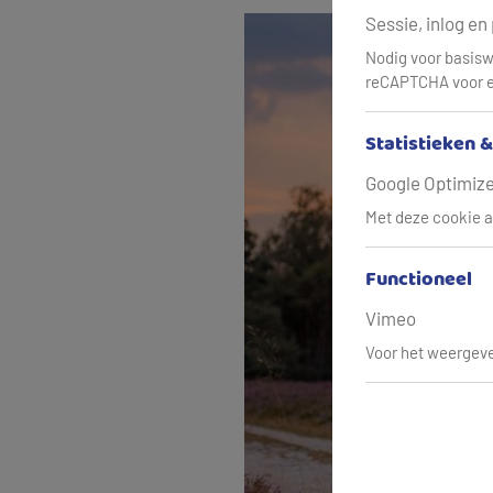
Sessie, inlog en
Nodig voor basisw
reCAPTCHA voor e
Statistieken 
Google Optimize,
Met deze cookie a
Functioneel
Vimeo
Voor het weergeve