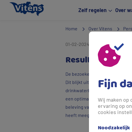
Zelf regelen
Over w
Home
Over Vitens
Per
01-02-2024 14:18
- Meer dan een 
Resultaat onder
De bezoekers van de Wezepse Hei
Fijn d
Dit blijkt uit het bezoekersonde
drinkwaterbedrijf Vitens, Geld
een optimale balans tussen rec
Wij maken op 
ervaring op on
beleving van de bezoekers verd
cookies instel
heeft meegedaan.
Noodzakelijk