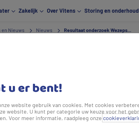
ater
Zakelijk
Over Vitens
Storing en onderhoud
s en Nieuws
Nieuws
Resultaat onderzoek Wezeps...
jaar geleden bijgewerkt.
zoek Wezepse Heide / Vuursteen
de / Vuursteenberg beoordelen het natuurgebied als aantrekkel
at u er bent!
rzoek dat (afgelopen zomer en herfst) in dit gebied is gehouden.
ersch Landschap & Kasteelen en de gemeente Oldebroek – werken
reatie en natuur. De uitkomsten van het onderzoek gebruiken we
onze website gebruik van cookies. Met cookies verbeter
ze website. U kunt per categorie uw keuze voor het gebr
er verbeteren én de natuur beschermen. Graag bedanken wij ied
len. Voor meer informatie, raadpleeg onze
cookieverklar