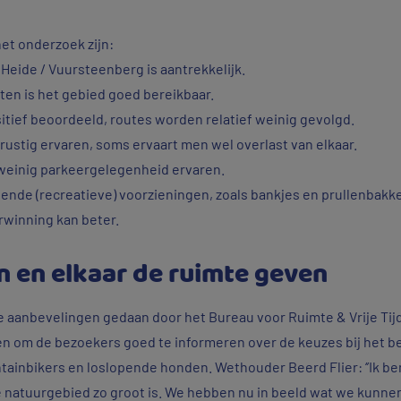
het onderzoek zijn:
Heide / Vuursteenberg is aantrekkelijk.
en is het gebied goed bereikbaar.
tief beoordeeld, routes worden relatief weinig gevolgd.
rustig ervaren, soms ervaart men wel overlast van elkaar.
weinig parkeergelegenheid ervaren.
doende (recreatieve) voorzieningen, zoals bankjes en prullenbakk
rwinning kan beter.
 en elkaar de ruimte geven
 aanbevelingen gedaan door het Bureau voor Ruimte & Vrije Tijd
n om de bezoekers goed te informeren over de keuzes bij het b
inbikers en loslopende honden. Wethouder Beerd Flier: ‘’Ik ben 
e natuurgebied zo groot is. We hebben nu in beeld wat we kunne